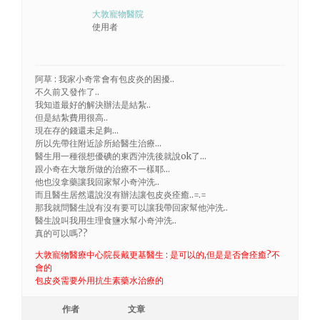
大敦寵物醫院
使用者
阿草 : 我家小奇常會有包皮炎的困擾..
不久前又發作了..
我知道最好的解決辦法是結紮..
但是結紮費用很高..
現在存的錢還未足夠…
所以先帶往附近診所給醫生治療…
醫生用一種很想優碘的東西沖洗後就說ok了…
跟小奇在大墩所做的治療不一樣耶…
他也沒拿藥讓我回家幫小奇沖洗..
而且醫生居然還說沒有辦法讓包皮炎痊癒..=.=
那我就問醫生說有沒有要可以讓我帶回家幫他沖洗..
醫生說叫我用生理食鹽水幫小奇沖洗..
真的可以嗎??
大敦寵物醫療中心院長戴更基醫生 : 是可以的,但是是否會痊癒?不
會的
包皮炎需要外用抗生素藥水治療的
作者
文章