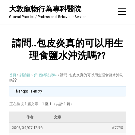
Skip
大敦寵物行為專科醫院
to
General Practice / Professional Behaviour Service
content
請問..包皮炎真的可以用生
理食鹽水沖洗嗎??
首頁
›
討論群
›
@ 舊網站資料
›
請問..包皮炎真的可以用生理食鹽水沖洗
嗎??
This topic is empty.
正在檢視 1 篇文章 - 1 至 1 （共計 1 篇）
作者
文章
2003/04/07 12:56
#7750