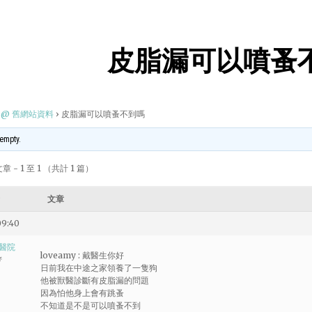
皮脂漏可以噴蚤
@ 舊網站資料
›
皮脂漏可以噴蚤不到嗎
 empty.
 - 1 至 1 （共計 1 篇）
文章
09:40
醫院
loveamy : 戴醫生你好
者
日前我在中途之家領養了一隻狗
他被獸醫診斷有皮脂漏的問題
因為怕他身上會有跳蚤
不知道是不是可以噴蚤不到