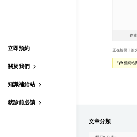
作者
立即預約
正在檢視 1 篇文章
「@ 舊網站
關於我們
知識補給站
就診前必讀
文章分類
文