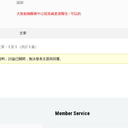
謝謝
大敦寵物醫療中心院長戴更基醫生 : 可以的
文章
 - 1 至 1 （共計 1 篇）
資料」討論已關閉，無法發表主題與回覆。
Member Service