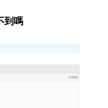
不到嗎
#7638