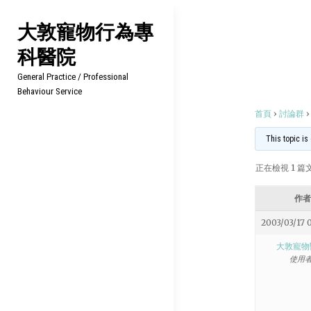
Skip
大敦寵物行為專
to
科醫院
content
General Practice / Professional
Behaviour Service
首頁
›
討論群
›
This topic is
正在檢視 1 篇文章
作者
2003/03/17 
大敦寵物
使用