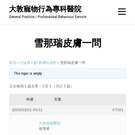
Skip
大敦寵物行為專科醫院
to
General Practice / Professional Behaviour Service
content
雪那瑞皮膚一問
首頁
›
討論群
›
@ 舊網站資料
›
雪那瑞皮膚一問
This topic is empty.
正在檢視 1 篇文章 - 1 至 1 （共計 1 篇）
作者
文章
2003/03/02 09:32
#7581
大敦寵物醫院
使用者