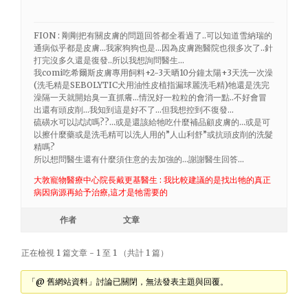
FION : 剛剛把有關皮膚的問題回答都全看過了..可以知道雪納瑞的
通病似乎都是皮膚…我家狗狗也是…因為皮膚跑醫院也很多次了..針
打完沒多久還是復發..所以我想詢問醫生…
我comi吃希爾斯皮膚專用飼料+2-3天晒10分鐘太陽+3天洗一次澡
(洗毛精是SEBOLYTIC犬用油性皮植指漏球麗洗毛精)牠還是洗完
澡隔一天就開始臭一直抓癢…情況好一粒粒的會消一點..不好會冒
出還有頭皮削…我知到這是好不了…但我想控到不復發…
硫磺水可以試試嗎??…或是還該給牠吃什麼補品顧皮膚的…或是可
以擦什麼藥或是洗毛精可以洗人用的”人山利舒”或抗頭皮削的洗髮
精嗎?
所以想問醫生還有什麼須住意的去加強的…謝謝醫生回答…
大敦寵物醫療中心院長戴更基醫生 : 我比較建議的是找出牠的真正
病因病源再給予治療,這才是牠需要的
作者
文章
正在檢視 1 篇文章 - 1 至 1 （共計 1 篇）
「@ 舊網站資料」討論已關閉，無法發表主題與回覆。