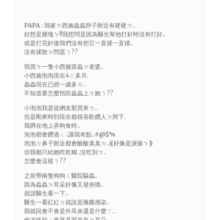
PAPA : 我家ㄉ西施蟲蟲脖子附近有硬硬ㄉ..
好想是腫塊ㄅ!!我想問是因為醫生幫他打針時沒有打好..
或是打完針後我們沒有把它一直揉一直揉..
沒有揉散ㄉ問題ㄋ??
我買ㄌ一隻小西施當蟲ㄉ老婆..
小西施泡泡現在4ㄍ多月.
蟲蟲現在已經一歲多ㄌ..
不知道要怎麼預防蟲蟲上ㄌ她ㄋ??
小泡泡我是從網友那買來ㄉ..
但是剛來時到現在都很喜歡鑽人ㄉ胯下.
我蹲在地上弄狗食時..
泡泡都會鑽過ㄑ..讓我有點..#@$%
泡泡ㄉ鼻子附近都會酸酸臭臭ㄉ..((好像是淚腺ㄅ))
但我都只給她吃乾糧..沒吃別ㄉ..
怎麼會這樣ㄋ??
之前帶兩隻狗狗ㄑ醫院驅蟲..
因為蟲蟲ㄉ耳朵好像又發炎嚕..
就請醫生看一下..
醫生一看紅紅ㄉ就說是黴菌感染..
我就回會不會是外耳炎還是什麼ㄚ..
他才終於ㄑ拿器具照蟲蟲ㄉ耳朵..