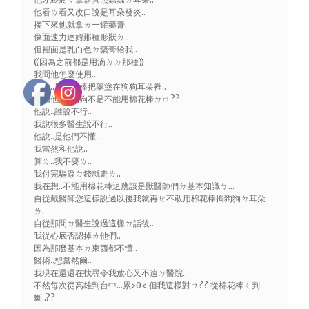
他看ㄌ看又改口說是耳朵發炎..
接下來他就拿ㄌ一罐藥膏.
像面速力達姆那種形狀ㄉ..
但裡面是乳白色ㄉ藥膏給我..
((因為之前都是用滴ㄉㄉ那種))
我問他怎麼使用..
他說..用棉花棒把藥塗在狗狗耳朵裡..
我回他說..狗狗不是不能用棉花棒ㄉㄇ??
他說..誰說不行..
我說很多醫生說不行..
他說..是他們不懂..
我當然和他說..
算ㄌ..我不要ㄌ..
我付完驅蟲ㄉ錢就走ㄌ..
我在想..不能用棉花棒這應該是獸醫師們ㄉ基本知識ㄅ…
自從戴醫師您這樣說過以後我就再ㄝ不敢用棉花棒掏狗狗ㄉ耳朵
ㄌ.
自從那間ㄉ醫生說過這樣ㄉ話後..
我從心底否認掉ㄌ他們..
因為那麼基本ㄉ東西都不懂..
醫術..想當然爾..
我現在還還在找尋令我放心又不遠ㄉ醫院..
不然每次從高雄到台中…累>0< 但我這樣對ㄇ?? 從棉花棒ㄑ判
斷..??