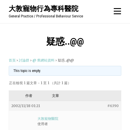
Skip
大敦寵物行為專科醫院
to
General Practice / Professional Behaviour Service
content
疑惑..@@
首頁
›
討論群
›
@ 舊網站資料
›
疑惑..@@
This topic is empty.
正在檢視 1 篇文章 - 1 至 1 （共計 1 篇）
作者
文章
2002/11/18 01:21
#6390
大敦寵物醫院
使用者