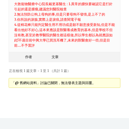
大敦寵物醫療中心院長戴更基醫生 : 1.異常的腫快要確認它是打針
引起的還是腫瘤,建議您到醫院檢查
2.無法預防公狗上母狗的事,但是只要母狗不發情,是上不了的
3.你所說的淚腺,實際上是淚痕,請查閱電子報
4.從棉花棒只能判定醫生用不用功或是願不願意接受新知,但是不能
看出他好不好心,這本來應該是獸醫養成教育的基本,但是學校不但
沒有教,甚至於教學醫院的醫生都這樣做,所以學生都以為就應該如
此!不過目前中興大學已買洗耳機了,未來的獸醫會好一些,但是目
前….不予置評
作者
文章
正在檢視 1 篇文章 - 1 至 1 （共計 1 篇）
「@ 舊網站資料」討論已關閉，無法發表主題與回覆。