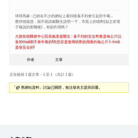
球球馬麻 : 已經在不少的網站上看到噴蚤不到會引起肝中毒…
覺得很疑惑，能不能請戴醫生說明一下，市面上的噴劑(如之前電
子報說的那幾種)，有副作用嗎？
大敦寵物醫療中心院長戴更基醫生 : 蚤不到的安全劑量是每公斤誤
食100ml都不會中毒的!而您若是使用噴劑的用量約每公斤3-6ml.
是很安全的!
作者
文章
正在檢視 1 篇文章 - 1 至 1 （共計 1 篇）
「@ 舊網站資料」討論已關閉，無法發表主題與回覆。