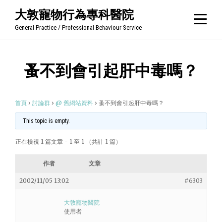
Skip
大敦寵物行為專科醫院
to
General Practice / Professional Behaviour Service
content
蚤不到會引起肝中毒嗎？
首頁
›
討論群
›
@ 舊網站資料
›
蚤不到會引起肝中毒嗎？
This topic is empty.
正在檢視 1 篇文章 - 1 至 1 （共計 1 篇）
作者
文章
2002/11/05 13:02
#6303
大敦寵物醫院
使用者