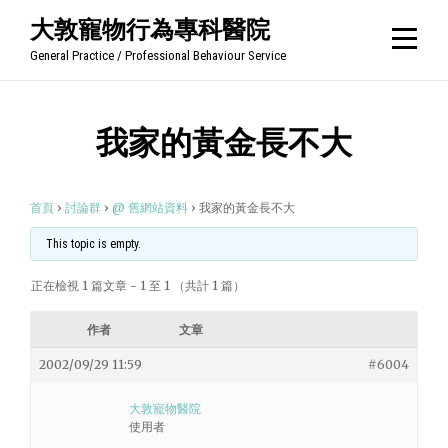
Skip
大敦寵物行為專科醫院
to
General Practice / Professional Behaviour Service
content
我家的黃金長不大
首頁
›
討論群
›
@ 舊網站資料
›
我家的黃金長不大
This topic is empty.
正在檢視 1 篇文章 - 1 至 1 （共計 1 篇）
作者
文章
2002/09/29 11:59
#6004
大敦寵物醫院
使用者