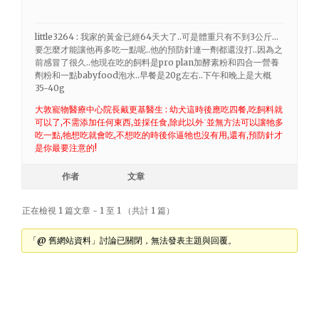
little3264 : 我家的黃金已經64天大了..可是體重只有不到3公斤…
要怎麼才能讓他再多吃一點呢..他的預防針連一劑都還沒打..因為之
前感冒了很久..他現在吃的飼料是pro plan加酵素粉和四合一營養
劑粉和一點babyfood泡水..早餐是20g左右..下午和晚上是大概
35-40g
大敦寵物醫療中心院長戴更基醫生 : 幼犬這時後應吃四餐,吃飼料就
可以了,不需添加任何東西,並採任食,除此以外˙並無方法可以讓牠多
吃一點,牠想吃就會吃,不想吃的時後你逼牠也沒有用,還有,預防針才
是你最要注意的!
作者
文章
正在檢視 1 篇文章 - 1 至 1 （共計 1 篇）
「@ 舊網站資料」討論已關閉，無法發表主題與回覆。