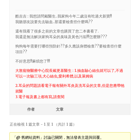
酷吉吉 : 我想請問戴醫生..我家狗今年二歲沒有吃過犬新寶!!
我聽朋友說要先去驗血..那還要檢查些什麼嗎??
還有我看了很多之前的文章也購買了您二本書看了.
我還是無法解決家狗耳朵的臭味及黃色污垢!!!怎麼辦???
狗狗每年需要打哪些預防針??多久應該身體檢查??要檢查些什麼
項目??
不好意思!!麻煩您了!!!
大敦寵物醫療中心院長戴更基醫生 : 1.抽血驗心絲虫就可以了,不過
可以一次驗三項,犬心絲虫,愛利希體,以及萊姆病
2.耳朵的問題請看電子報有關外耳炎及洗耳朵的文章,但是您應帶牠
就醫
3.電子報及書上都有寫,請查閱
作者
文章
正在檢視 1 篇文章 - 1 至 1 （共計 1 篇）
「@ 舊網站資料」討論已關閉，無法發表主題與回覆。