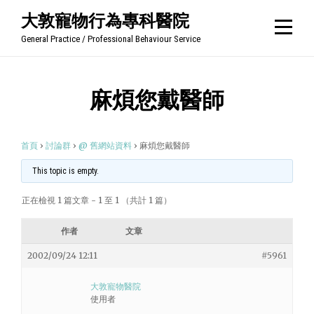
Skip
大敦寵物行為專科醫院
to
General Practice / Professional Behaviour Service
content
麻煩您戴醫師
首頁
›
討論群
›
@ 舊網站資料
›
麻煩您戴醫師
This topic is empty.
正在檢視 1 篇文章 - 1 至 1 （共計 1 篇）
作者
文章
2002/09/24 12:11
#5961
大敦寵物醫院
使用者