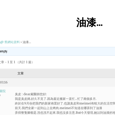
油漆…
@ 舊網站資料
›
油漆…
 empty.
 - 1 至 1 （共計 1 篇）
文章
01:16
醫院
臭皮 : dear戴醫師您好:
者
我是臭皮媽.好久不見了.因為最近搬家一直忙…忙了兩個多月.
終於在9月份把我們的新家佈置好了.也讓臭皮和meimei有較大的生活空間.
前天.我們全家一起到山上去烤肉.meimei不知道在哪弄到了油漆
弄得整隻腳都是.洗也洗不起來.我也沒多注意.But今天發現.她沾到油漆