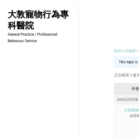
Skip
大敦寵物行為專
to
科醫院
content
General Practice / Professional
Behaviour Service
首頁
›
討論群
›
This topic is
正在檢視 1 篇文章
作者
2002/09/18 
大敦寵物
使用