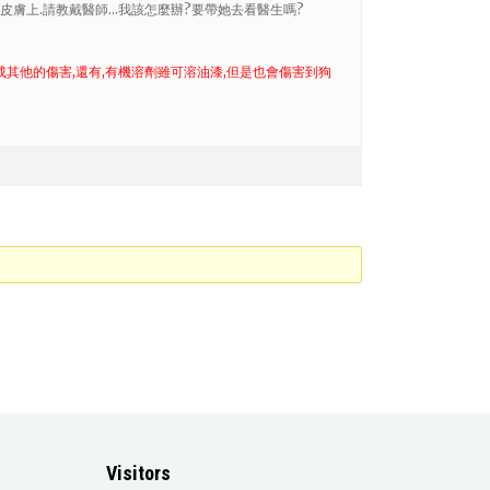
皮膚上.請教戴醫師…我該怎麼辦?要帶她去看醫生嗎?
成其他的傷害,還有,有機溶劑雖可溶油漆,但是也會傷害到狗
Visitors