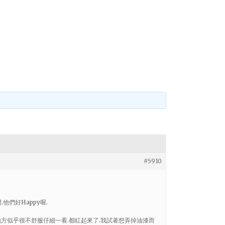
#5910
他們好Happy喔.
的地方似乎很不舒服仔細一看.都紅起來了.我試著想弄掉油漆而