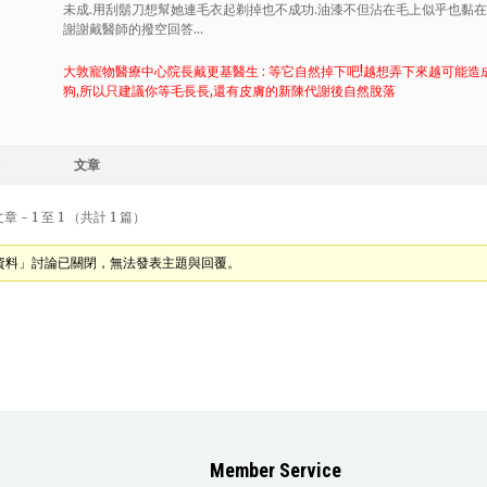
未成.用刮鬍刀想幫她連毛衣起剃掉也不成功.油漆不但沾在毛上似乎也黏在
謝謝戴醫師的撥空回答…
大敦寵物醫療中心院長戴更基醫生 : 等它自然掉下吧!越想弄下來越可能造
狗,所以只建議你等毛長長,還有皮膚的新陳代謝後自然脫落
文章
 - 1 至 1 （共計 1 篇）
資料」討論已關閉，無法發表主題與回覆。
Member Service