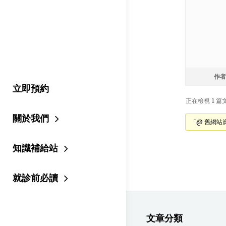
作者
立即預約
正在檢視 1 篇文章
關於我們
「@ 舊網站
知識補給站
就診前必讀
文章分類