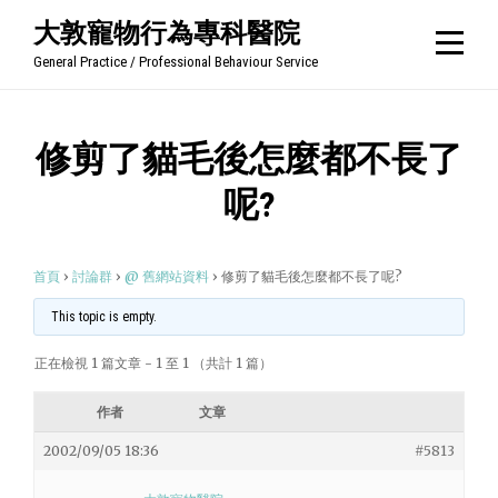
Skip
大敦寵物行為專科醫院
to
General Practice / Professional Behaviour Service
content
修剪了貓毛後怎麼都不長了
呢?
首頁
›
討論群
›
@ 舊網站資料
›
修剪了貓毛後怎麼都不長了呢?
This topic is empty.
正在檢視 1 篇文章 - 1 至 1 （共計 1 篇）
作者
文章
2002/09/05 18:36
#5813