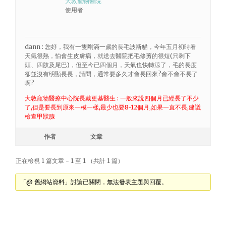
大敦寵物醫院
使用者
dann : 您好，我有一隻剛滿一歲的長毛波斯貓，今年五月初時看
天氣很熱，怕會生皮膚病，就送去醫院把毛修剪的很短(只剩下
頭、四肢及尾巴)，但至今已四個月，天氣也快轉涼了，毛的長度
卻並沒有明顯長長，請問，通常要多久才會長回來?會不會不長了
啊?
大敦寵物醫療中心院長戴更基醫生 : 一般來說四個月已經長了不少
了,但是要長到原來一模一樣,最少也要8-12個月,如果一直不長,建議
檢查甲狀腺
作者
文章
正在檢視 1 篇文章 - 1 至 1 （共計 1 篇）
「@ 舊網站資料」討論已關閉，無法發表主題與回覆。