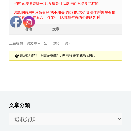
狗狗兇,要看是哪一種, 多數是可以處理的!只是要花時間!
結紮的費用和麻醉有關,我不知道你的狗狗大小,無法估算!如果有預
算問題,等明年五六月時在利用大敦每年辦的免費結紮吧!
作者
文章
正在檢視 1 篇文章 - 1 至 1 （共計 1 篇）
「@ 舊網站資料」討論已關閉，無法發表主題與回覆。
文章分類
文
章