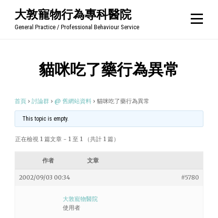
Skip
大敦寵物行為專科醫院
to
General Practice / Professional Behaviour Service
content
貓咪吃了藥行為異常
首頁
›
討論群
›
@ 舊網站資料
›
貓咪吃了藥行為異常
This topic is empty.
正在檢視 1 篇文章 - 1 至 1 （共計 1 篇）
作者
文章
2002/09/03 00:34
#5780
大敦寵物醫院
使用者