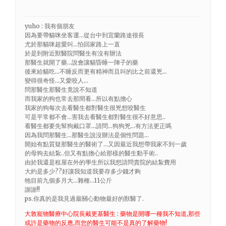
yuho : 我有個朋友
因為要帶貓咪坐客運…從台中到宜蘭路途很長
尤於那貓咪超愛叫…怕回家路上一直
於是到附近獸醫院問醫生有沒有辦法
那醫生就開了藥…說會讓貓昏睡一陣子的藥
後來給貓吃…不睡反而更有精神而且叫的比之前還兇…
變得很奇怪…又愛咬人…
問那醫生那醫生竟說不知道
而我家的狗也常去那間看…所以有點擔心
我家的狗每次去看醫生都對醫生很兇想咬醫生
可是平常都不會…害我去看醫生都對醫生很不好意思..
看醫生都要先幫狗戴口罩…請問…狗狗兇…有方法更正嗎
因為我問那醫生…那醫生說沒辦法是個性問題…
開始有點質疑那醫生的醫術了…又因最近我想帶我家不到一歲
的母狗去結紮..但又有點擔心給那樣的醫生動手術..
由於我還是租屋在外的學生所以我想請問貴院的結紮費用
大約是多少??好讓我知道我要存多少錢才夠
牠目前九個多月大…雜種…11公斤
謝謝!!
ps.你真的是我見過最關心動物最好的獸醫了.
大敦寵物醫療中心院長戴更基醫生 : 藥物是開哪一種我不知道,那些
或許是藥物的反應,而您的醫生可能不是真的了解藥物!