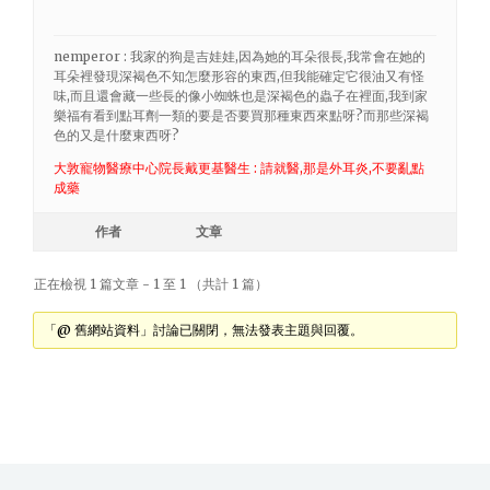
nemperor : 我家的狗是吉娃娃,因為她的耳朵很長,我常會在她的
耳朵裡發現深褐色不知怎麼形容的東西,但我能確定它很油又有怪
味,而且還會藏一些長的像小蜘蛛也是深褐色的蟲子在裡面,我到家
樂福有看到點耳劑一類的要是否要買那種東西來點呀?而那些深褐
色的又是什麼東西呀?
大敦寵物醫療中心院長戴更基醫生 : 請就醫,那是外耳炎,不要亂點
成藥
作者
文章
正在檢視 1 篇文章 - 1 至 1 （共計 1 篇）
「@ 舊網站資料」討論已關閉，無法發表主題與回覆。