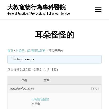
Skip
大敦寵物行為專科醫院
to
General Practice / Professional Behaviour Service
content
耳朵怪怪的
首頁
›
討論群
›
@ 舊網站資料
›
耳朵怪怪的
This topic is empty.
正在檢視 1 篇文章 - 1 至 1 （共計 1 篇）
作者
文章
2002/09/02 21:53
#5778
大敦寵物醫院
使用者