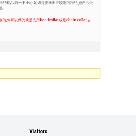
多狗兒時,我若一不小心,她總是要衝出去咬別的狗兒,她自己受
答.
,你可以做的就是先用headcollar或是chain collar去
Visitors