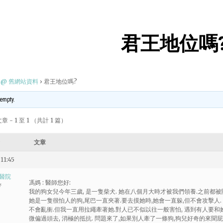
君王地位嗎
@ 舊網站資料
›
君王地位嗎?
 empty.
 - 1 至 1 （共計 1 篇）
文章
11:45
醫院
馮媽 : 醫師您好:
者
我的狗女兒今年三歲, 是一隻柴犬. 她在八個月大時才被我們領養.之前都被
她是一隻很怕人的狗,尾巴一直夾著.要去摸她時,她會一直躲,但不會攻擊人.
不會亂衝.但我一直用拉繩牽著她.對人已不似以往一般害怕, 遇到有人要和
微偏過頭去, 消極的抵抗. 問題來了,如果別人牽了一條狗,狗兒好奇的來聞屁