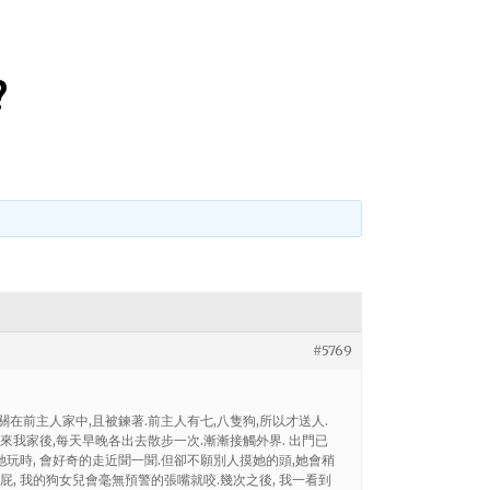
?
#5769
關在前主人家中,且被鍊著.前主人有七,八隻狗,所以才送人.
 來我家後,每天早晚各出去散步一次.漸漸接觸外界. 出門已
她玩時, 會好奇的走近聞一聞.但卻不願別人摸她的頭,她會稍
屁, 我的狗女兒會毫無預警的張嘴就咬.幾次之後, 我一看到