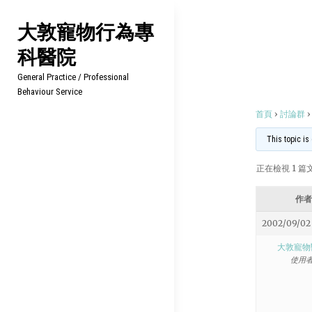
Skip
大敦寵物行為專
to
科醫院
content
General Practice / Professional
Behaviour Service
首頁
›
討論群
›
This topic is
正在檢視 1 篇文章
作者
2002/09/02 
大敦寵物
使用