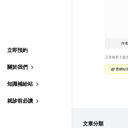
作者
立即預約
正在檢視 1 篇文章
關於我們
「@ 舊網站
知識補給站
就診前必讀
文章分類