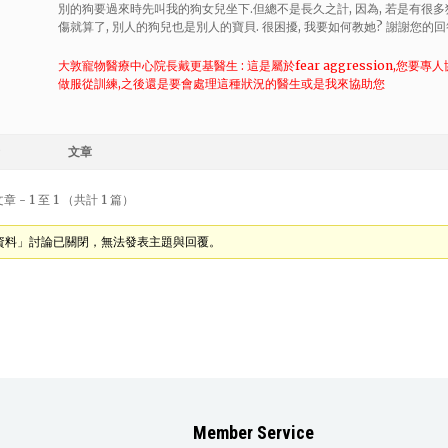
別的狗要過來時先叫我的狗女兒坐下.但總不是長久之計, 因為, 若是有很
傷就算了, 別人的狗兒也是別人的寶貝. 很困擾, 我要如何教她? 謝謝您的回
大敦寵物醫療中心院長戴更基醫生 : 這是屬於fear aggression,您要專人協助
做服從訓練,之後還是要會處理這種狀況的醫生或是我來協助您
文章
 - 1 至 1 （共計 1 篇）
資料」討論已關閉，無法發表主題與回覆。
Member Service