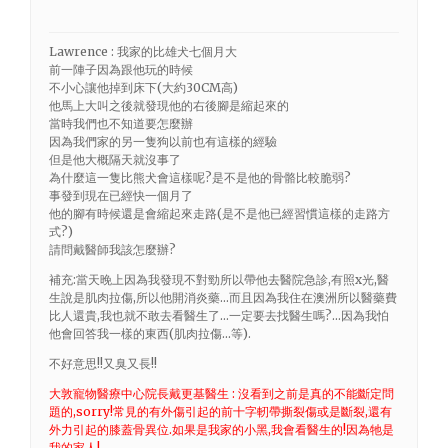
Lawrence : 我家的比雄犬七個月大
前一陣子因為跟他玩的時候
不小心讓他掉到床下(大約30CM高)
他馬上大叫之後就發現他的右後腳是縮起來的
當時我們也不知道要怎麼辦
因為我們家的另一隻狗以前也有這樣的經驗
但是他大概隔天就沒事了
為什麼這一隻比熊犬會這樣呢?是不是他的骨骼比較脆弱?
事發到現在已經快一個月了
他的腳有時候還是會縮起來走路(是不是他已經習慣這樣的走路方
式?)
請問戴醫師我該怎麼辦?
補充:當天晚上因為我發現不對勁所以帶他去醫院急診,有照x光,醫
生說是肌肉拉傷,所以他開消炎藥…而且因為我住在澳洲所以醫藥費
比人還貴,我也就不敢去看醫生了…一定要去找醫生嗎?…因為我怕
他會回答我一樣的東西(肌肉拉傷…等).
不好意思!!又臭又長!!
大敦寵物醫療中心院長戴更基醫生 : 沒看到之前是真的不能斷定問
題的,sorry!常見的有外傷引起的前十字軔帶撕裂傷或是斷裂,還有
外力引起的膝蓋骨異位.如果是我家的小黑,我會看醫生的!因為牠是
我的家人!