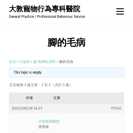
Skip
大敦寵物行為專科醫院
to
General Practice / Professional Behaviour Service
content
腳的毛病
首頁
›
討論群
›
@ 舊網站資料
›
腳的毛病
This topic is empty.
正在檢視 1 篇文章 - 1 至 1 （共計 1 篇）
作者
文章
2002/08/28 14:23
#5746
大敦寵物醫院
使用者