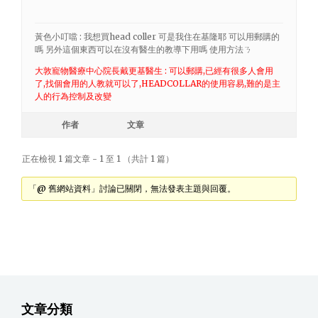
黃色小叮噹 : 我想買head coller 可是我住在基隆耶 可以用郵購的
嗎 另外這個東西可以在沒有醫生的教導下用嗎 使用方法ㄋ
大敦寵物醫療中心院長戴更基醫生 : 可以郵購,已經有很多人會用
了,找個會用的人教就可以了,HEADCOLLAR的使用容易,難的是主
人的行為控制及改變
作者
文章
正在檢視 1 篇文章 - 1 至 1 （共計 1 篇）
「@ 舊網站資料」討論已關閉，無法發表主題與回覆。
文章分類