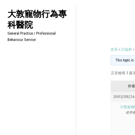
Skip
大敦寵物行為專
to
科醫院
content
General Practice / Professional
Behaviour Service
首頁
›
討論群
›
This topic is
正在檢視 1 篇文章
作者
2002/08/24
大敦寵物
使用