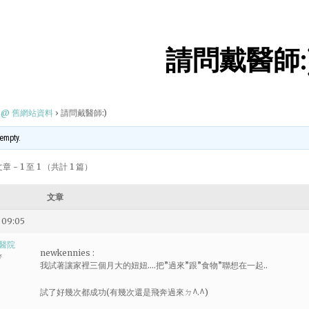
請問戴醫師:
@ 舊網站資料
›
請問戴醫師:)
 empty.
 - 1 至 1 （共計 1 篇）
文章
 09:05
醫院
newkennies :
者
我試著讓家裡三個月大的妞妞….把”過來”跟”食物”聯想在一起..
試了好幾次都成功(有幾次還是飛奔過來ㄉ^.^)