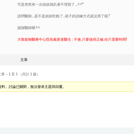
可是突然有一次妞妞就趴著不理我了…^^”
請問醫師…是不是妞妞吃飽了..就子的訓練方式就沒用了呢?
謝謝醫師喔^^
大敦寵物醫療中心院長戴更基醫生 : 不會,只要做得正確,你只需要時間!
文章
 - 1 至 1 （共計 1 篇）
資料」討論已關閉，無法發表主題與回覆。