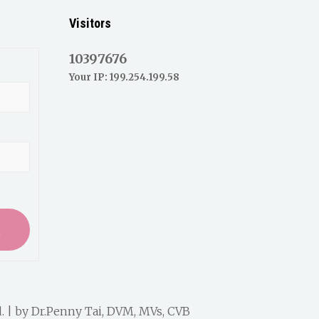
Visitors
10397676
Your IP: 199.254.199.58
入
. | by
Dr.Penny Tai, DVM, MVs, CVB