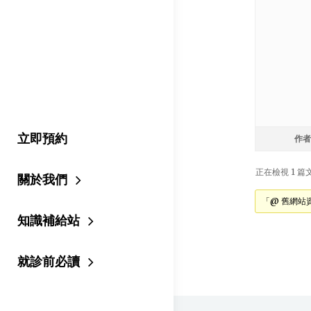
立即預約
作者
正在檢視 1 篇文章
關於我們
「@ 舊網站
知識補給站
就診前必讀