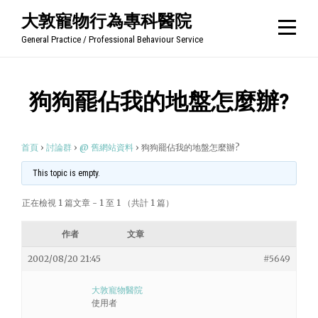
Skip
大敦寵物行為專科醫院
to
General Practice / Professional Behaviour Service
content
狗狗罷佔我的地盤怎麼辦?
首頁
›
討論群
›
@ 舊網站資料
›
狗狗罷佔我的地盤怎麼辦?
This topic is empty.
正在檢視 1 篇文章 - 1 至 1 （共計 1 篇）
作者
文章
2002/08/20 21:45
#5649
大敦寵物醫院
使用者