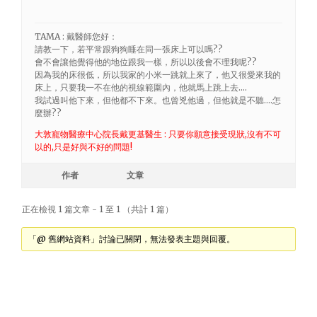
TAMA : 戴醫師您好：
請教一下，若平常跟狗狗睡在同一張床上可以嗎??
會不會讓他覺得他的地位跟我一樣，所以以後會不理我呢??
因為我的床很低，所以我家的小米一跳就上來了，他又很愛來我的
床上，只要我一不在他的視線範圍內，他就馬上跳上去….
我試過叫他下來，但他都不下來。也曾兇他過，但他就是不聽….怎
麼辦??
大敦寵物醫療中心院長戴更基醫生 : 只要你願意接受現狀,沒有不可
以的,只是好與不好的問題!
作者
文章
正在檢視 1 篇文章 - 1 至 1 （共計 1 篇）
「@ 舊網站資料」討論已關閉，無法發表主題與回覆。