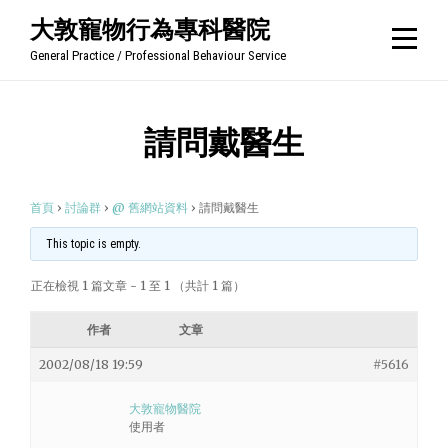
Skip
大敦寵物行為專科醫院
to
General Practice / Professional Behaviour Service
content
請問戴醫生
首頁
›
討論群
›
@ 舊網站資料
›
請問戴醫生
This topic is empty.
正在檢視 1 篇文章 - 1 至 1 （共計 1 篇）
作者
文章
2002/08/18 19:59
#5616
大敦寵物醫院
使用者