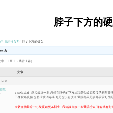
脖子下方的硬
@ 舊網站資料
›
脖子下方的硬塊
 empty.
 - 1 至 1 （共計 1 篇）
文章
12:33
醫院
sandralai : 愛犬最近一週,忽然在脖子的下方出現類似蚊蟲咬後的圓形硬
者
不像被蟲咬傷,也將環境消毒過,可是也沒有改進,醫院都只是說再看看可能
大敦寵物醫療中心院長戴更基醫生 : 我建議你換一家醫院檢查,可能就有對