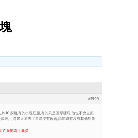
塊
#5599
塊,約10多顆,有的出現紅腫,有的只是圓形硬塊,他也不會去抓,
是蟲咬,可是幾天過去了還是沒有改善,請問還有沒有其他對策
策了,多數為毛囊炎