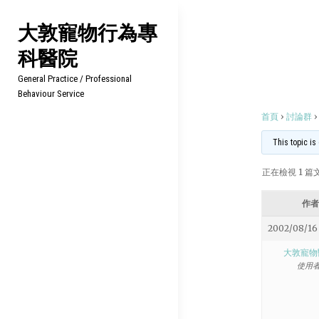
Skip
大敦寵物行為專
to
科醫院
content
General Practice / Professional
Behaviour Service
首頁
›
討論群
›
This topic is
正在檢視 1 篇文章
作者
2002/08/16 
大敦寵物
使用