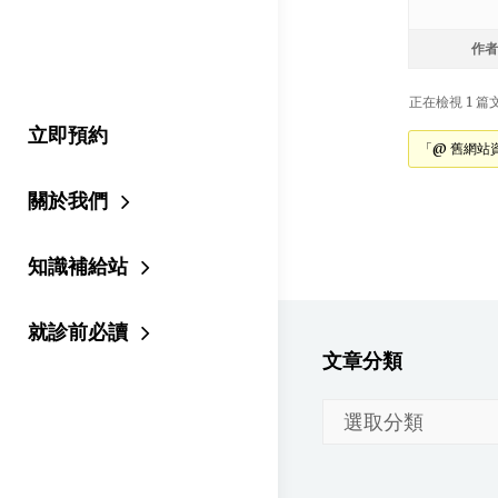
作者
正在檢視 1 篇文章
立即預約
「@ 舊網站
關於我們
知識補給站
就診前必讀
文章分類
文
章
分