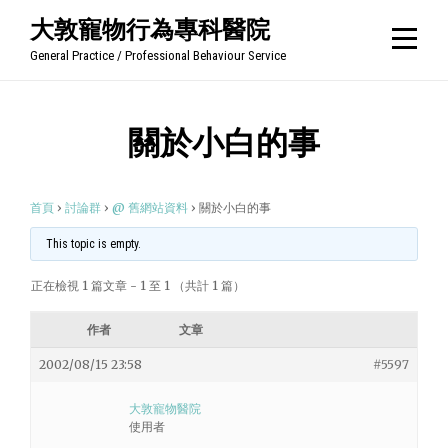
Skip
大敦寵物行為專科醫院
to
General Practice / Professional Behaviour Service
content
關於小白的事
首頁
›
討論群
›
@ 舊網站資料
›
關於小白的事
This topic is empty.
正在檢視 1 篇文章 - 1 至 1 （共計 1 篇）
作者
文章
2002/08/15 23:58
#5597
大敦寵物醫院
使用者