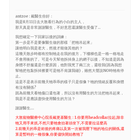
antzoe : 戴醫生你好：
我是8月11日去大敦看行為的小白的主人，
那天真是非常謝謝醫生，不好意思還讓醫生受傷了…
我想確定一下回家以後的訓練：
第一步是不是要像醫生做的那樣「把牠吊起來」
讓他明白我是老大，然後才能做其他的？
這幾天散步時都有控制牠走在我的後方，下樓梯也是一格一格地走
不會用衝的了。可是今天幫他拆掉身上的網子以後，不知道是因為
身體不舒服還是什麼原因，他對我兇了兩三次，還咬我(因為我想
幫牠把包紮拆掉擦要可是牠不肯讓我碰)，雖然大聲說NO時牠有停
止。
這是不是表示前幾天牠乖乖的樣子只是假像？牠的情緒反覆和身體
有沒有關係?
因為前幾天看牠傷口還包著，所以沒有用醫生的方法把牠吊起來，
我是不是應該盡快使用醫生的方法？
謝謝醫生….
大敦寵物醫療中心院長戴更基醫生 : 1.你要用headcollar拉起,除非
牠又用手來抓,不然只要牠會抬著頭坐下,不需要拉這麼高
2.前幾天的乖是術後的疼痛以及第一次被我壓下牠的地位的關係,還
算是暫時的一種假像,你要儘快開始教牠了