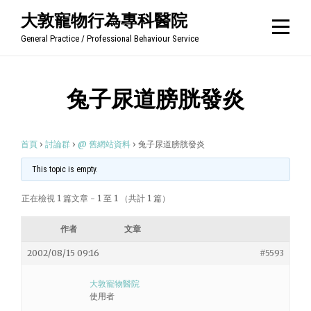
Skip
大敦寵物行為專科醫院
to
General Practice / Professional Behaviour Service
content
兔子尿道膀胱發炎
首頁
›
討論群
›
@ 舊網站資料
›
兔子尿道膀胱發炎
This topic is empty.
正在檢視 1 篇文章 - 1 至 1 （共計 1 篇）
作者
文章
2002/08/15 09:16
#5593
大敦寵物醫院
使用者