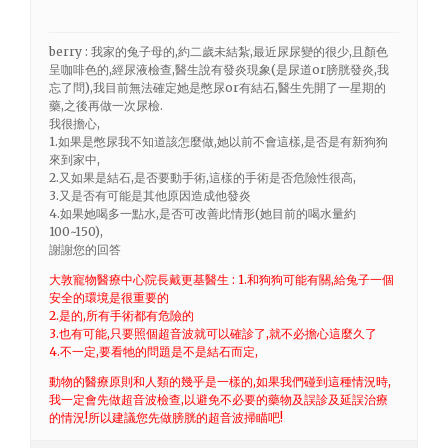
berry : 我家的兔子母的,約二歲未結紮,最近尿尿變的很少,且顏色
呈咖啡色的,經尿液檢查,醫生說有發炎現象(是尿道or膀胱發炎,我
忘了問),我目前無法確定她是憋尿or有結石,醫生先開了一星期的
藥,之後再做一次尿檢.
我很擔心,
1.如果是憋尿我不知道該怎麼做,她以前不會這樣,是否是有新狗狗
來到家中,
2.又如果是結石,是否要動手術,這樣的手術是否危險性很高,
3.又是否有可能是其他原因造成他發炎
4.如果她喝多一點水,是否可改善此情形(她目前的喝水量約
100~150),
謝謝您的回答
大敦寵物醫療中心院長戴更基醫生 : 1.和狗狗可能有關,給兔子一個
安全的環境是很重要的
2.是的,所有手術都有危險的
3.也有可能,只要照個超音波就可以確診了,就不必擔心這麼久了
4.不一定,要看牠的問題是不是結石而定,
動物的醫療原則和人類的幾乎是一樣的,如果我們碰到這種情況時,
我一定會先做超音波檢查,以避免不必要的藥物及誤診及延誤治療
的情況!所以建議您先做膀胱的超音波掃瞄吧!