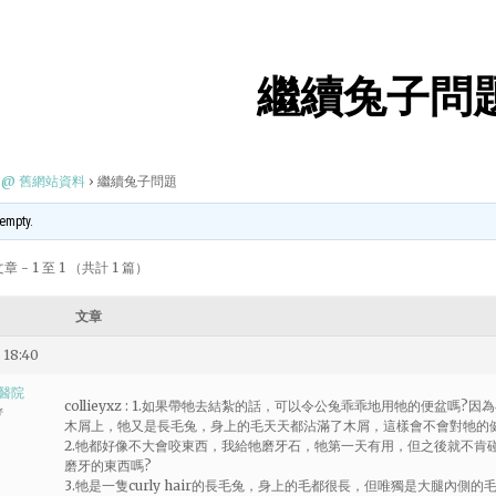
繼續兔子問
@ 舊網站資料
›
繼續兔子問題
 empty.
 - 1 至 1 （共計 1 篇）
文章
 18:40
醫院
collieyxz : 1.如果帶牠去結紮的話，可以令公兔乖乖地用牠的便盆
者
木屑上，牠又是長毛兔，身上的毛天天都沾滿了木屑，這樣會不會對牠的
2.牠都好像不大會咬東西，我給牠磨牙石，牠第一天有用，但之後就不肯
磨牙的東西嗎?
3.牠是一隻curly hair的長毛兔，身上的毛都很長，但唯獨是大腿內