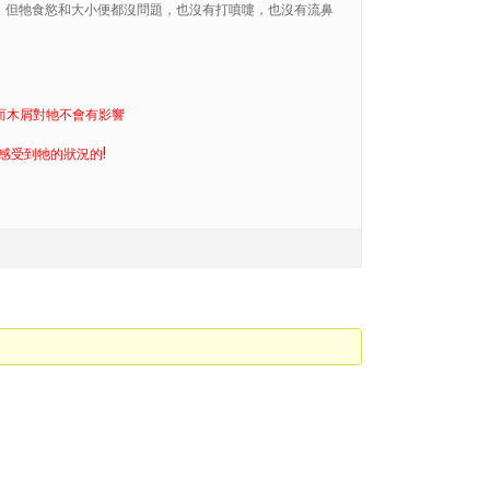
，但牠食慾和大小便都沒問題，也沒有打噴嚏，也沒有流鼻
,而木屑對牠不會有影響
感受到牠的狀況的!