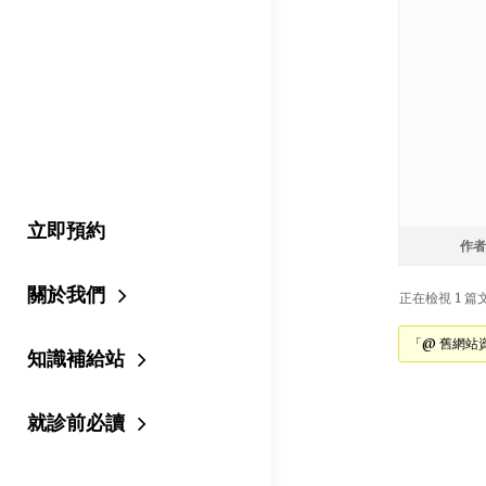
立即預約
作者
關於我們
正在檢視 1 篇文章
「@ 舊網站
知識補給站
就診前必讀