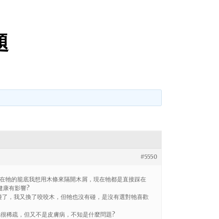
題
#5550
嗎?因為在牠的籠底我想用木條來隔開木屑，現在牠都是直接踩在
健康有影響?
碰了，我又換了咬咬木，但牠也沒有碰，是沒有選對牠喜歡
側的毛很稀疏，但又不是皮膚病，不知是什麼問題?