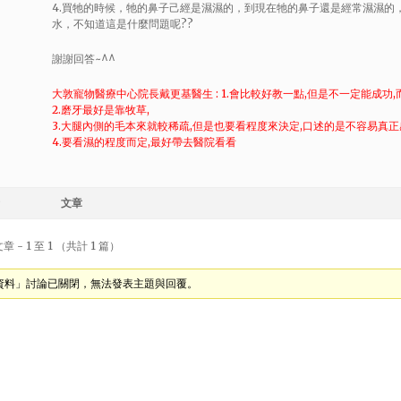
4.買牠的時候，牠的鼻子己經是濕濕的，到現在牠的鼻子還是經常濕濕的
水，不知道這是什麼問題呢??
謝謝回答~^^
大敦寵物醫療中心院長戴更基醫生 : 1.會比較好教一點,但是不一定能成功
2.磨牙最好是靠牧草,
3.大腿內側的毛本來就較稀疏,但是也要看程度來決定,口述的是不容易真正
4.要看濕的程度而定,最好帶去醫院看看
文章
 - 1 至 1 （共計 1 篇）
資料」討論已關閉，無法發表主題與回覆。