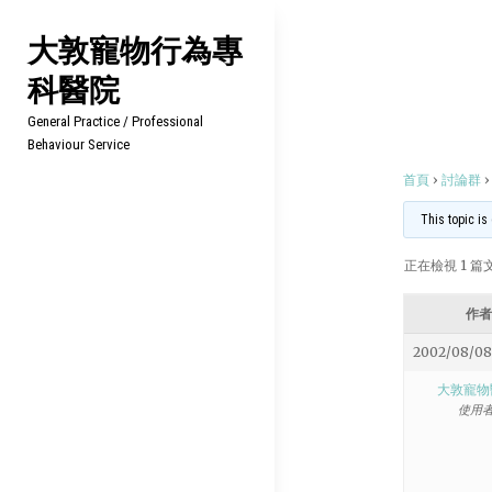
Skip
大敦寵物行為專
to
科醫院
content
General Practice / Professional
Behaviour Service
首頁
›
討論群
›
This topic is
正在檢視 1 篇文章
作者
2002/08/08
大敦寵物
使用