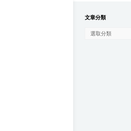
文章分類
文
章
分
類