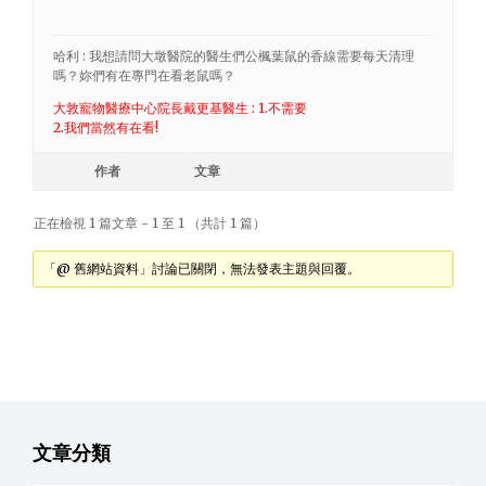
哈利 : 我想請問大墩醫院的醫生們公楓葉鼠的香線需要每天清理
嗎？妳們有在專門在看老鼠嗎？
大敦寵物醫療中心院長戴更基醫生 : 1.不需要
2.我們當然有在看!
作者
文章
正在檢視 1 篇文章 - 1 至 1 （共計 1 篇）
「@ 舊網站資料」討論已關閉，無法發表主題與回覆。
文章分類