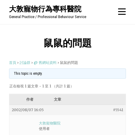
Skip
大敦寵物行為專科醫院
to
General Practice / Professional Behaviour Service
content
鼠鼠的問題
首頁
›
討論群
›
@ 舊網站資料
›
鼠鼠的問題
This topic is empty.
正在檢視 1 篇文章 - 1 至 1 （共計 1 篇）
作者
文章
2002/08/07 16:05
#5541
大敦寵物醫院
使用者