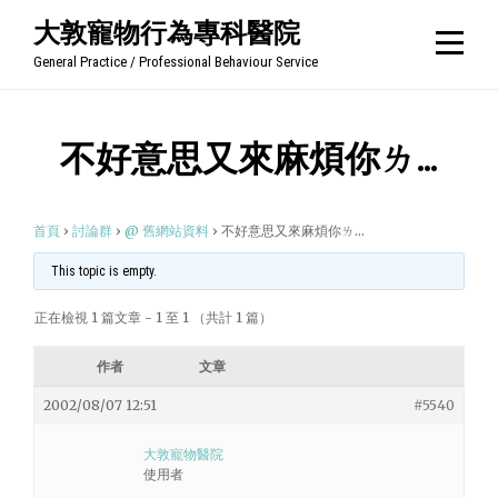
Skip
大敦寵物行為專科醫院
to
General Practice / Professional Behaviour Service
content
不好意思又來麻煩你ㄌ…
首頁
›
討論群
›
@ 舊網站資料
›
不好意思又來麻煩你ㄌ…
This topic is empty.
正在檢視 1 篇文章 - 1 至 1 （共計 1 篇）
作者
文章
2002/08/07 12:51
#5540
大敦寵物醫院
使用者