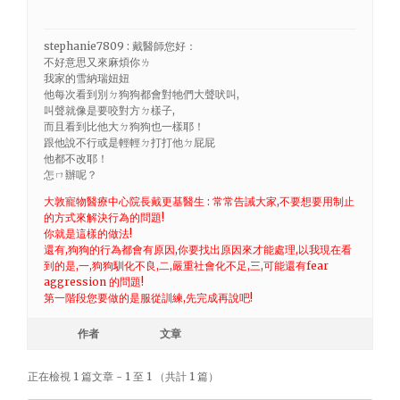
stephanie7809 : 戴醫師您好：
不好意思又來麻煩你ㄌ
我家的雪納瑞妞妞
他每次看到別ㄉ狗狗都會對牠們大聲吠叫,
叫聲就像是要咬對方ㄉ樣子,
而且看到比他大ㄉ狗狗也一樣耶！
跟他說不行或是輕輕ㄉ打打他ㄉ屁屁
他都不改耶！
怎ㄇ辦呢？
大敦寵物醫療中心院長戴更基醫生 : 常常告誡大家,不要想要用制止
的方式來解決行為的問題!
你就是這樣的做法!
還有,狗狗的行為都會有原因,你要找出原因來才能處理,以我現在看
到的是,一,狗狗馴化不良,二,嚴重社會化不足,三,可能還有fear
aggression 的問題!
第一階段您要做的是服從訓練,先完成再說吧!
作者
文章
正在檢視 1 篇文章 - 1 至 1 （共計 1 篇）