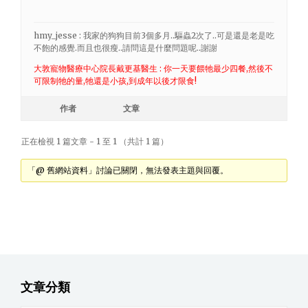
hmy_jesse : 我家的狗狗目前3個多月..驅蟲2次了..可是還是老是吃
不飽的感覺.而且也很瘦..請問這是什麼問題呢..謝謝
大敦寵物醫療中心院長戴更基醫生 : 你一天要餵牠最少四餐,然後不
可限制牠的量,牠還是小孩,到成年以後才限食!
作者
文章
正在檢視 1 篇文章 - 1 至 1 （共計 1 篇）
「@ 舊網站資料」討論已關閉，無法發表主題與回覆。
文章分類