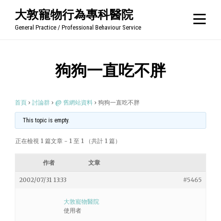
Skip
大敦寵物行為專科醫院
to
General Practice / Professional Behaviour Service
content
狗狗一直吃不胖
首頁
›
討論群
›
@ 舊網站資料
›
狗狗一直吃不胖
This topic is empty.
正在檢視 1 篇文章 - 1 至 1 （共計 1 篇）
作者
文章
2002/07/31 13:33
#5465
大敦寵物醫院
使用者