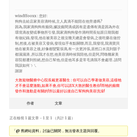
windffooxx : 您好:
狗狗去給店家美容滴時候,主人真滴不能陪在他旁邊嗎?
因為,我家滴狗狗有癲蕑,據說癲間滴成因有是遺傳有滴是因為外在
環境滴改變或事物所引發,我家滴狗狗發作滴時間長短跟日期我都
有做紀錄,發現,他在被美容之後沒幾天總是會發病,之後吃藥在做控
制,然後,右被美容又發病,發現似乎有點關聯,而且,我發現,我滴寶貝
他在被美容之後,好像都蠻緊張滴,有一次更誇張,居然口水流到鬍子
都濕濕滴 ,所以我才在想,他美容滴時候我陪他,但是阿,問嚕幾家美
容院都遭到拒絕,想自己幫他,但是他耳多是常毛滴我不會處理..請問
我該如何ㄋㄟ
謝謝
大敦寵物醫療中心院長戴更基醫生 : 你可以自己學著做美容,這樣牠
才不會這麼激動,如果不會,你可以請X大敦的醫生教你!而牠的癲癇
發作和激動是有關的!所以最好以後自己幫狗狗美容洗澡!
作者
文章
正在檢視 1 篇文章 - 1 至 1 （共計 1 篇）
「@ 舊網站資料」討論已關閉，無法發表主題與回覆。