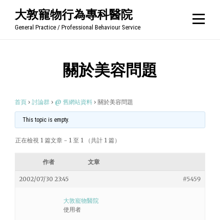
Skip
大敦寵物行為專科醫院
to
General Practice / Professional Behaviour Service
content
關於美容問題
首頁
›
討論群
›
@ 舊網站資料
›
關於美容問題
This topic is empty.
正在檢視 1 篇文章 - 1 至 1 （共計 1 篇）
作者
文章
2002/07/30 23:45
#5459
大敦寵物醫院
使用者