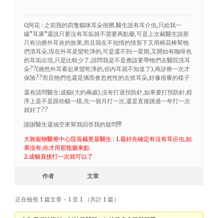
Q阿花 : 之前我的四隻貓咪耳朵很髒,醫生說有耳介虫,只給我一
罐”耳康”還說只要沒有耳垢就不需要再點藥,可是上次戴醫生說那
只有治療外耳炎的效果,而且我在不知情的情形下又用棉花棒幫牠
們清耳朵,現在外耳是蠻乾淨的,可是還不到一星期,又開始有咖啡色
的耳垢出現,只是比較少了,請問我是不是應該要帶牠們去醫院洗耳
朵??(雖然外耳看起來蠻乾淨的,但內耳就不知道了),再診療一次才
保險??而且牠們也還是偶而會忽然性的去抓耳朵,好像很癢的樣子
還有請問醫生:成貓(大約兩歲),沒有打過預防針,如果要打預防針,程
序上是不是跟幼貓一樣,先一個月打一次,還是直接跳過一年打一次
就好了??
謝謝醫生還抽空來幫我回答我的疑問!!!
大敦寵物醫療中心院長戴更基醫生 : 1.最好先確定有沒有耳疥虫,如
果沒有,你才用那瓶藥來點
2.成貓直接打一次就可以了
作者
文章
正在檢視 1 篇文章 - 1 至 1 （共計 1 篇）