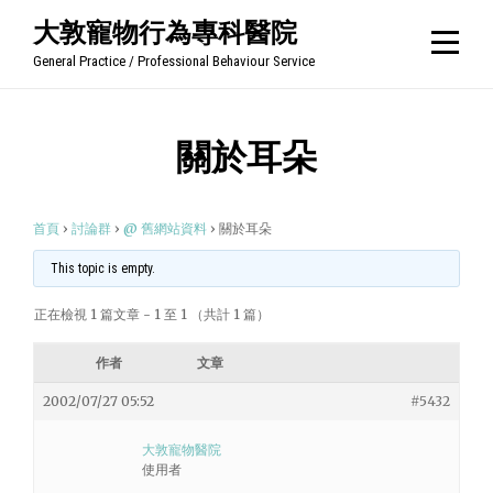
Skip
大敦寵物行為專科醫院
to
General Practice / Professional Behaviour Service
content
關於耳朵
首頁
›
討論群
›
@ 舊網站資料
›
關於耳朵
This topic is empty.
正在檢視 1 篇文章 - 1 至 1 （共計 1 篇）
作者
文章
2002/07/27 05:52
#5432
大敦寵物醫院
使用者