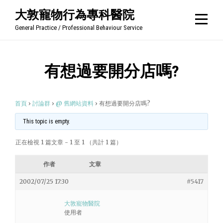
Skip
大敦寵物行為專科醫院
to
General Practice / Professional Behaviour Service
content
有想過要開分店嗎?
首頁
›
討論群
›
@ 舊網站資料
›
有想過要開分店嗎?
This topic is empty.
正在檢視 1 篇文章 - 1 至 1 （共計 1 篇）
作者
文章
2002/07/25 17:30
#5417
大敦寵物醫院
使用者