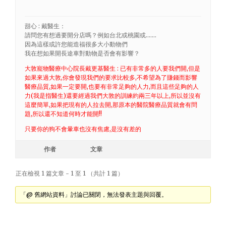
甜心 : 戴醫生：
請問您有想過要開分店嗎？例如台北或桃園或…….
因為這樣或許您能造福很多大小動物們
我在想如果開長途車對動物是否會有影響？
大敦寵物醫療中心院長戴更基醫生 : 已有非常多的人要我們開,但是
如果來過大敦,你會發現我們的要求比較多,不希望為了賺錢而影響
醫療品質,如果一定要開,也要有非常足夠的人力,而且這些足夠的人
力(我是指醫生)還要經過我們大敦的訓練約兩三年以上,所以並沒有
這麼簡單,如果把現有的人拉去開,那原本的醫院醫療品質就會有問
題,所以還不知道何時才能開!!
只要你的狗不會暈車也沒有焦慮,是沒有差的
作者
文章
正在檢視 1 篇文章 - 1 至 1 （共計 1 篇）
「@ 舊網站資料」討論已關閉，無法發表主題與回覆。