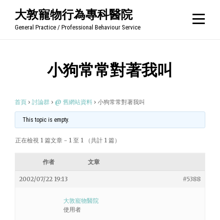
Skip
大敦寵物行為專科醫院
to
General Practice / Professional Behaviour Service
content
小狗常常對著我叫
首頁
›
討論群
›
@ 舊網站資料
›
小狗常常對著我叫
This topic is empty.
正在檢視 1 篇文章 - 1 至 1 （共計 1 篇）
作者
文章
2002/07/22 19:13
#5388
大敦寵物醫院
使用者