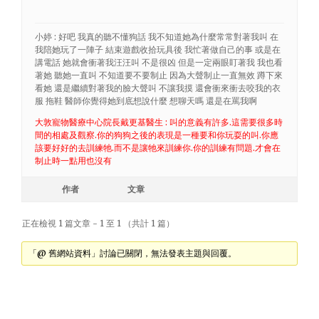
小婷 : 好吧 我真的聽不懂狗話 我不知道她為什麼常常對著我叫 在
我陪她玩了一陣子 結束遊戲收拾玩具後 我忙著做自己的事 或是在
講電話 她就會衝著我汪汪叫 不是很凶 但是一定兩眼盯著我 我也看
著她 聽她一直叫 不知道要不要制止 因為大聲制止一直無效 蹲下來
看她 還是繼續對著我的臉大聲叫 不讓我摸 還會衝來衝去咬我的衣
服 拖鞋 醫師你覺得她到底想說什麼 想聊天嗎 還是在罵我啊
大敦寵物醫療中心院長戴更基醫生 : 叫的意義有許多.這需要很多時
間的相處及觀察.你的狗狗之後的表現是一種要和你玩耍的叫.你應
該要好好的去訓練牠.而不是讓牠來訓練你.你的訓練有問題.才會在
制止時一點用也沒有
作者
文章
正在檢視 1 篇文章 - 1 至 1 （共計 1 篇）
「@ 舊網站資料」討論已關閉，無法發表主題與回覆。