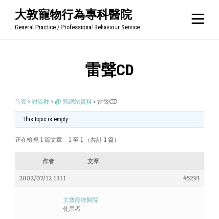
Skip
大敦寵物行為專科醫院
to
General Practice / Professional Behaviour Service
content
雷聲CD
首頁
›
討論群
›
@ 舊網站資料
›
雷聲CD
This topic is empty.
正在檢視 1 篇文章 - 1 至 1 （共計 1 篇）
作者
文章
2002/07/12 13:11
#5291
大敦寵物醫院
使用者