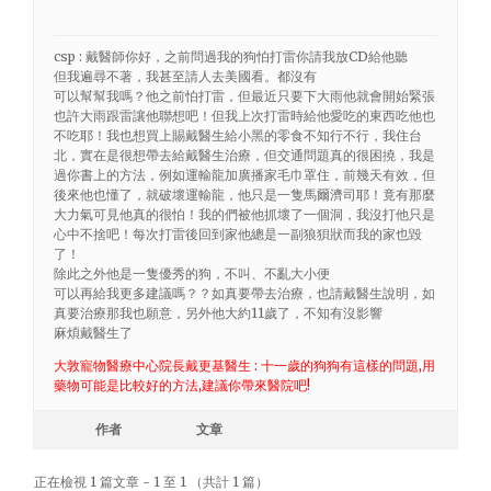
csp : 戴醫師你好，之前問過我的狗怕打雷你請我放CD給他聽
但我遍尋不著，我甚至請人去美國看。都沒有
可以幫幫我嗎？他之前怕打雷，但最近只要下大雨他就會開始緊張
也許大雨跟雷讓他聯想吧！但我上次打雷時給他愛吃的東西吃他也
不吃耶！我也想買上賜戴醫生給小黑的零食不知行不行，我住台
北，實在是很想帶去給戴醫生治療，但交通問題真的很困撓，我是
過你書上的方法，例如運輸龍加廣播家毛巾罩住，前幾天有效，但
後來他也懂了，就破壞運輸龍，他只是一隻馬爾濟司耶！竟有那麼
大力氣可見他真的很怕！我的們被他抓壞了一個洞，我沒打他只是
心中不捨吧！每次打雷後回到家他總是一副狼狽狀而我的家也毀
了！
除此之外他是一隻優秀的狗，不叫、不亂大小便
可以再給我更多建議嗎？？如真要帶去治療，也請戴醫生說明，如
真要治療那我也願意，另外他大約11歲了，不知有沒影響
麻煩戴醫生了
大敦寵物醫療中心院長戴更基醫生 : 十一歲的狗狗有這樣的問題,用
藥物可能是比較好的方法,建議你帶來醫院吧!
作者
文章
正在檢視 1 篇文章 - 1 至 1 （共計 1 篇）