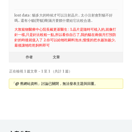
lost data : 貓多大的時候才可以注射晶片.. 太小注射會對貓不好
嗎.. 還有小貓(野貓)剛滿月要餵什麼給它比較合適..
大敦寵物醫療中心院長戴更基醫生 : 1.晶片是隨時可植入的,就像打
針一樣,只是針比較粗一點,所以看你自己了,我的貓在兩個月打預防
針的時後就值入了 2.你可以給牠吃嗣料泡水,慢慢的把水越加越少,
最後讓牠吃乾飼料即可
作者
文章
正在檢視 1 篇文章 - 1 至 1 （共計 1 篇）
「@ 舊網站資料」討論已關閉，無法發表主題與回覆。