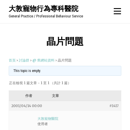
Skip
大敦寵物行為專科醫院
to
General Practice / Professional Behaviour Service
content
晶片問題
首頁
›
討論群
›
@ 舊網站資料
›
晶片問題
This topic is empty.
正在檢視 1 篇文章 - 1 至 1 （共計 1 篇）
作者
文章
2001/04/14 00:00
#1417
大敦寵物醫院
使用者