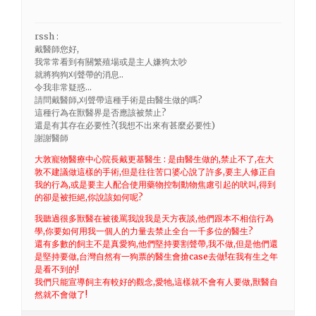
rssh :
戴醫師您好,
我常常看到有關繁殖場或是主人嫌狗太吵
就將狗狗刈聲帶的消息..
令我非常疑惑…
請問戴醫師,刈聲帶這種手術是由醫生做的嗎?
這種行為在獸醫界是否應該被禁止?
還是有其存在必要性?(我想不出來有甚麼必要性)
謝謝醫師
大敦寵物醫療中心院長戴更基醫生 : 是由醫生做的,禁止不了,在大
敦不建議做這樣的手術,但是往往苦口婆心說了許多,要主人修正自
我的行為,或是要主人配合使用藥物控制動物焦慮引起的吠叫,得到
的卻是被拒絕,你說該如何呢?
我聽過很多獸醫在被後罵我說我是天方夜談,他們跟本不相信行為
學,你要如何用我一個人的力量去禁止全台一千多位的醫生?
還有多數的飼主不是真愛狗,他們堅持要割聲帶,我不做,但是他們還
是堅持要做,台灣自然有一狗票的醫生會搶case去做!在我有生之年
是看不到的!
我們只能宣導飼主有較好的觀念,愛牠,這樣就不會有人要做,獸醫自
然就不會做了!