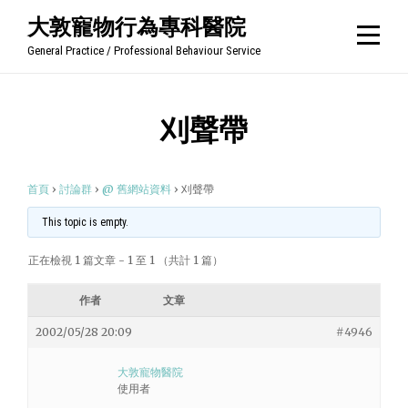
Skip
大敦寵物行為專科醫院
to
General Practice / Professional Behaviour Service
content
刈聲帶
首頁
›
討論群
›
@ 舊網站資料
›
刈聲帶
This topic is empty.
正在檢視 1 篇文章 - 1 至 1 （共計 1 篇）
作者
文章
2002/05/28 20:09
#4946
大敦寵物醫院
使用者