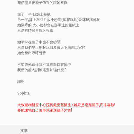
我們盡量把籠子佈置的讓她喜歡
籠子一半,我舖上報紙
另一半,舖上布並且放小恐龍(塑膠玩具)及球球讓她玩
她滿乖的,大小便都會在那半邊的報紙上
只是有時候喜歡玩報紙
她平常在籠子中也不會吵鬧
只是我們早上剛起床時及每天下班剛回家時,
她會發出哼哼聲音
不知道她這樣算不算喜歡待在籠中
我們的籠內訓練還要加強什麼?
謝謝
Sophia
大敦寵物醫療中心院長戴更基醫生 : 牠只是適應籠子,而非喜歡!
要能讓牠自己沒事就跑進籠子才算!
文章