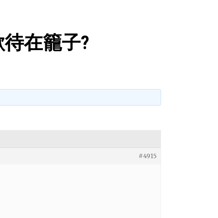
待在籠子?
#4915