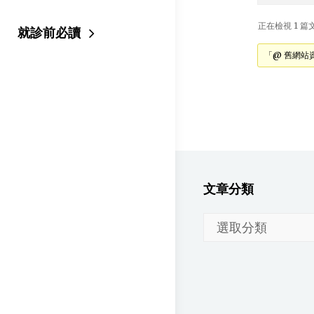
正在檢視 1 篇文章
就診前必讀
「@ 舊網站
文章分類
文
章
分
類