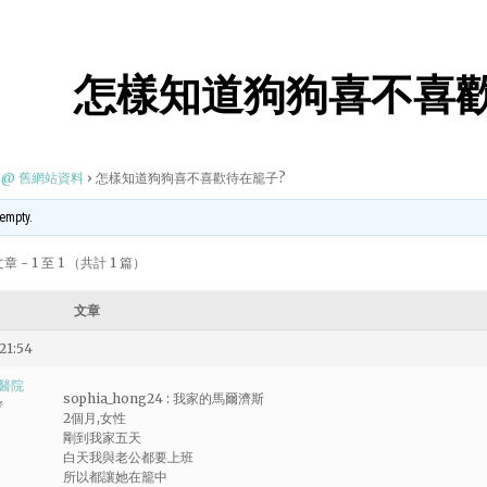
怎樣知道狗狗喜不喜歡
@ 舊網站資料
›
怎樣知道狗狗喜不喜歡待在籠子?
 empty.
 - 1 至 1 （共計 1 篇）
文章
21:54
醫院
sophia_hong24 : 我家的馬爾濟斯
者
2個月,女性
剛到我家五天
白天我與老公都要上班
所以都讓她在籠中