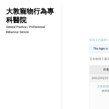
Skip
大敦寵物行為專
to
科醫院
content
General Practice / Professional
Behaviour Service
首頁
›
討論群
›
This topic is
正在檢視 1 篇文章
作者
2002/05/23 
大敦寵物
使用