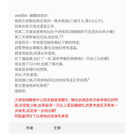
amylin : 戴醫師您好:
我四天前剛自狗店買回一隻米格魯(三個月大,重1.6公斤),
回來的當天情況還算正常,
但第二天後就逐漸有拉肚子的情形(我餵牠吃巧意思的羊肉大餐)
第三天我幫牠洗完澡,也吹乾了!
但第四天一早就發現牠有嘔吐下痢的情形,
趕緊帶牠去看醫生,醫生說牠肚裡有迴蟲,
體溫有點熱,但還沒有發燒,
吃了趨蟲藥,也打了一針,還有帶藥回來餵牠(一天份三次的藥)
現在過了12小時,也餵了兩次藥,
牠還是有嘔吐的情形,
另外,不吃東西,
我很擔心牠,不曉得牠現在的情況算是正常的嗎?
要怎麼做牠肯吃東西?
謝謝您.
大敦寵物醫療中心院長戴更基醫生 : 蛔虫的感染有些會有嘔吐的問
題,但是較少數,如果超過一天以上還是繼續吐,您要考慮是否再進一
步檢查,或是進一步的治療!
問題處理好了以後牠自然會吃東西
作者
文章