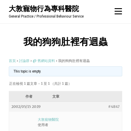
Skip
大敦寵物行為專科醫院
to
General Practice / Professional Behaviour Service
content
我的狗狗肚裡有迴蟲
首頁
›
討論群
›
@ 舊網站資料
›
我的狗狗肚裡有迴蟲
This topic is empty.
正在檢視 1 篇文章 - 1 至 1 （共計 1 篇）
作者
文章
2002/05/15 20:19
#4847
大敦寵物醫院
使用者