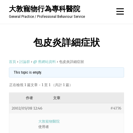
Skip
大敦寵物行為專科醫院
to
General Practice / Professional Behaviour Service
content
包皮炎詳細症狀
首頁
›
討論群
›
@ 舊網站資料
›
包皮炎詳細症狀
This topic is empty.
正在檢視 1 篇文章 - 1 至 1 （共計 1 篇）
作者
文章
2002/05/08 12:46
#4776
大敦寵物醫院
使用者