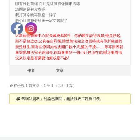
哪有只勃前端 而且是紅腫得像圓形汽球
請問這是包皮炎嗎
我打算今晚再觀察一陣子
若仍紅腫我必須換一家受醫院了
謝謝
大敦寵物醫療中心院長戴更基醫生 : 你的醫生說得沒錯,牠是勃起,
那不是包皮炎,公狗在自慰後,陰莖無法完全收回時就有你所敘述的
狀況發生,而有些原因如包皮開口較小,毛髮的干擾………等等原因就
會讓牠無法完全縮回去,你就會看到一個小紅包頂在前端!這要看情
況來決定是否需要治療或是不必!
作者
文章
正在檢視 1 篇文章 - 1 至 1 （共計 1 篇）
「@ 舊網站資料」討論已關閉，無法發表主題與回覆。