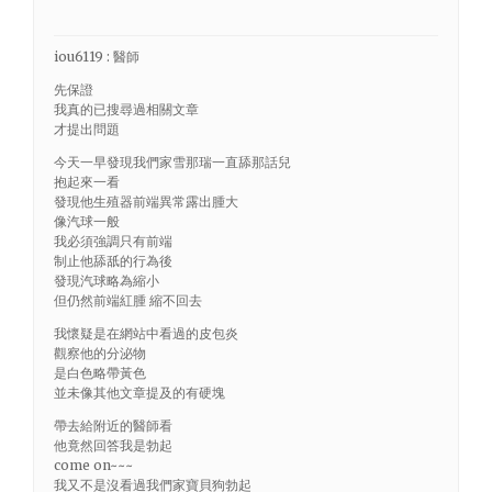
iou6119 : 醫師
先保證
我真的已搜尋過相關文章
才提出問題
今天一早發現我們家雪那瑞一直舔那話兒
抱起來一看
發現他生殖器前端異常露出腫大
像汽球一般
我必須強調只有前端
制止他舔舐的行為後
發現汽球略為縮小
但仍然前端紅腫 縮不回去
我懷疑是在網站中看過的皮包炎
觀察他的分泌物
是白色略帶黃色
並未像其他文章提及的有硬塊
帶去給附近的醫師看
他竟然回答我是勃起
come on~~~
我又不是沒看過我們家寶貝狗勃起