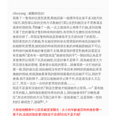
choyang : 戴醫師您好:
我養了一隻母的玩賞型貴賓,剛抱回家一個禮拜現在差不多2個月快
3個月,我照著以前的交狗方式教她(打罵),沒想到她完全不受教還反
過來吠我咬我..!!我嚇了一跳,一次之後就停止再降子打她,直到前幾
天看了您的書我才隻到狗有狗的個性,有些狗天生膽怯但有些狗就
會跟你拼了…而我這隻狗狗就是那種張牙五爪跟你拼了的那型….
我照著您的方式教她,常在她安靜的坐在窩裡面的時候告訴她好乖
給她餅乾當獎賞,她犯錯的時候我就很生氣的赤輒她跟她說不可以,
有時候叫她過來她好像也聽不太懂,難道我的聲音對她來說還是沒
有意義嗎?還有有一個問題就是”她會咬我的手”,一開始我以為是牙
床會養所以我買了玩具給她咬,但是好像不是降子..因為她是很大力
而且很生氣的那種, 還會發出低吼的聲音….就像我第一次打他的反
應一樣,我的做法是:就給她咬沒有把手收回來,輕輕的把她抱起來安
撫她的情緒,然後讓她看著我的眼睛很嚴肅的告訴她不可以,我的手
會痛,我不喜歡降子…講完以後她就停止降子作,但是過沒多久又忘
記了, 而且一次比一次吠的更兇咬的更痛………..
我是不是還有沒做好的?那該怎麼做才能讓她停止咬我…><" 還有她
非常的黏人,無時無刻都想待再你的身上,我怕她會得到"分離焦慮
症",有沒有預防的方法?(我已經不再一直抱著她了,這是我唯一想的
到的) 麻煩您了,謝謝!!^_^
大敦寵物醫療中心院長戴更基醫生 : 太小的年齡處罰狗狗會影響一
輩子的,這樣的陰影要消除並不容易!但也不是不能!