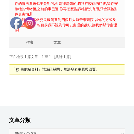
你的做法看來似乎是對的,但是卻是錯的,狗狗在咬你的時後,等你安
撫牠的情緒後,之前的事已過,你再怎麼告訴牠都沒有用,只會讓牠對
你更害怕,!!
你最好把牠當做嬰兒般飼養到四個月大時帶來醫院,以你的方式及
牠已產生的行為,目前我不認為你可以處理的很好,讓我們幫你處理
吧!
作者
文章
正在檢視 1 篇文章 - 1 至 1 （共計 1 篇）
「@ 舊網站資料」討論已關閉，無法發表主題與回覆。
文章分類
文