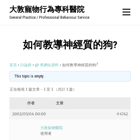
Skip
大敦寵物行為專科醫院
to
General Practice / Professional Behaviour Service
content
如何教導神經質的狗?
首頁
›
討論群
›
@ 舊網站資料
›
如何教導神經質的狗?
This topic is empty.
正在檢視 1 篇文章 - 1 至 1 （共計 1 篇）
作者
文章
2002/05/04 00:00
#4742
大敦寵物醫院
使用者