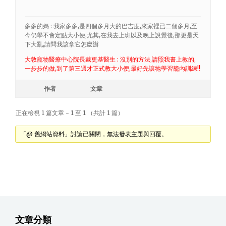
多多的媽 : 我家多多,是四個多月大的巴吉度,來家裡已二個多月,至
今仍學不會定點大小便,尤其,在我去上班以及晚上說覺後,那更是天
下大亂,請問我該拿它怎麼辦
大敦寵物醫療中心院長戴更基醫生 : 沒別的方法,請照我書上教的,
一步步的做,到了第三週才正式教大小便,最好先讓牠學習籠內訓練!!
作者
文章
正在檢視 1 篇文章 - 1 至 1 （共計 1 篇）
「@ 舊網站資料」討論已關閉，無法發表主題與回覆。
文章分類