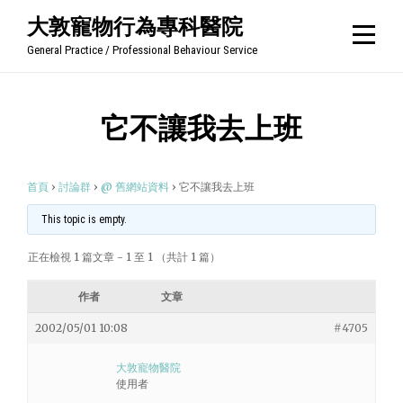
Skip
大敦寵物行為專科醫院
to
General Practice / Professional Behaviour Service
content
它不讓我去上班
首頁
›
討論群
›
@ 舊網站資料
›
它不讓我去上班
This topic is empty.
正在檢視 1 篇文章 - 1 至 1 （共計 1 篇）
作者
文章
2002/05/01 10:08
#4705
大敦寵物醫院
使用者