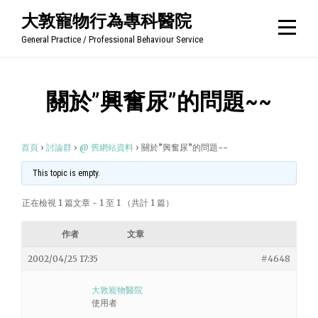
Skip
大敦寵物行為專科醫院
to
General Practice / Professional Behaviour Service
content
關於”興奮尿”的問題~~
首頁
›
討論群
›
@ 舊網站資料
›
關於”興奮尿”的問題~~
This topic is empty.
正在檢視 1 篇文章 - 1 至 1 （共計 1 篇）
作者
文章
2002/04/25 17:35
#4648
大敦寵物醫院
使用者