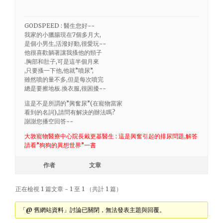
GODSPEED : 醫生您好~~
我家的小臘腸現在7個多月大,
是個小男生,活潑好動,很愛玩~~
他很喜歡躺著讓我搔他的頸子
.胸部和肚子,可是這半個月來
,只要搔一下他,他就”噴尿”,
雖然噴的量不多,但是每次噴完
總是要擦地板.換衣服,很困擾~~
這是不是所謂的”興奮尿”(在寵物當家
看到的名詞),請問有解決的辦法嗎?
謝謝您播空回答~~
大敦寵物醫療中心院長戴更基醫生 : 這是興奮引起的排尿問題,解答
請看”狗狗的異想世界”一書
作者
文章
正在檢視 1 篇文章 - 1 至 1 （共計 1 篇）
「@ 舊網站資料」討論已關閉，無法發表主題與回覆。