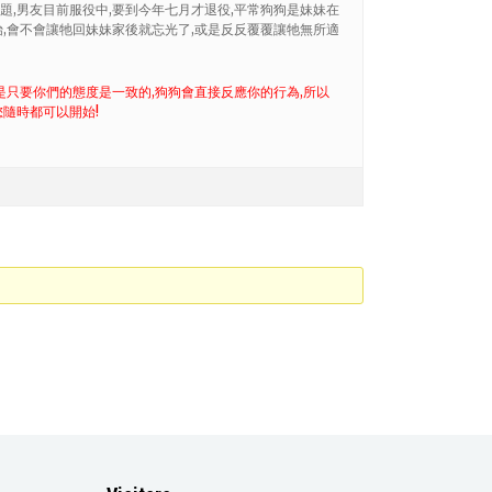
題,男友目前服役中,要到今年七月才退役,平常狗狗是妹妹在
始,會不會讓牠回妹妹家後就忘光了,或是反反覆覆讓牠無所適
但是只要你們的態度是一致的,狗狗會直接反應你的行為,所以
您隨時都可以開始!