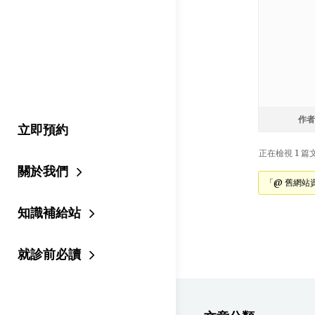
作者
立即預約
正在檢視 1 篇文章
關於我們
「@ 舊網站
知識補給站
就診前必讀