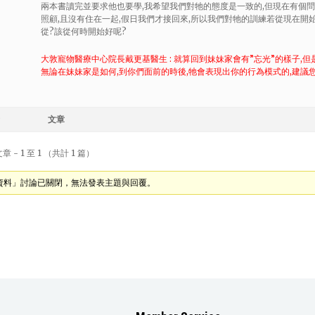
兩本書讀完並要求他也要學,我希望我們對牠的態度是一致的,但現在有個問
照顧,且沒有住在一起,假日我們才接回來,所以我們對牠的訓練若從現在開
從?該從何時開始好呢?
大敦寵物醫療中心院長戴更基醫生 : 就算回到妹妹家會有”忘光”的樣子,
無論在妹妹家是如何,到你們面前的時後,牠會表現出你的行為模式的,建議
文章
 - 1 至 1 （共計 1 篇）
資料」討論已關閉，無法發表主題與回覆。