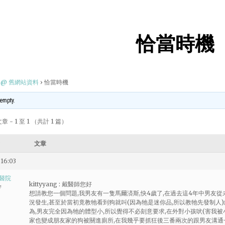
恰當時機
@ 舊網站資料
›
恰當時機
 empty.
 - 1 至 1 （共計 1 篇）
文章
16:03
醫院
kittyyang : 戴醫師您好
者
想請教您一個問題,我男友有一隻馬爾済斯,快4歲了,在過去這4年中男友
況發生,甚至於當初竟教牠看到狗就叫(因為牠是迷你品,所以教牠先發制人)
為,男友完全因為牠的體型小,所以覺得不必刻意要求,在外對小孩吠(害我被
家也變成朋友家的狗被關進廁所,在我幾乎要抓狂後三番兩次的跟男友溝通