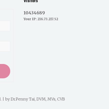
Visitors
10434689
Your IP: 216.73.217.52
入
. | by
Dr.Penny Tai, DVM, MVs, CVB