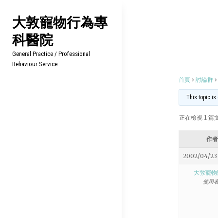
Skip
大敦寵物行為專
to
科醫院
content
General Practice / Professional
Behaviour Service
首頁
›
討論群
›
This topic is
正在檢視 1 篇文章
作者
2002/04/23 
大敦寵物
使用