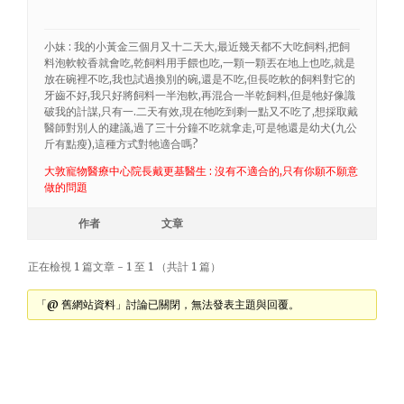
小妹 : 我的小黃金三個月又十二天大,最近幾天都不大吃飼料,把飼
料泡軟較香就會吃,乾飼料用手餵也吃,一顆一顆丟在地上也吃,就是
放在碗裡不吃,我也試過換別的碗,還是不吃,但長吃軟的飼料對它的
牙齒不好,我只好將飼料一半泡軟,再混合一半乾飼料,但是牠好像識
破我的計謀,只有一.二天有效,現在牠吃到剩一點又不吃了,想採取戴
醫師對別人的建議,過了三十分鐘不吃就拿走,可是牠還是幼犬(九公
斤有點瘦),這種方式對牠適合嗎?
大敦寵物醫療中心院長戴更基醫生 : 沒有不適合的,只有你願不願意
做的問題
作者
文章
正在檢視 1 篇文章 - 1 至 1 （共計 1 篇）
「@ 舊網站資料」討論已關閉，無法發表主題與回覆。