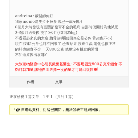
andreina : 戴醫師你好
我家momo是隻拉不拉多 現已一歲4個月
8個月大時發現有寬關節發育不全的毛病 自那時便開始為他減肥
2~3個月過去後 瘦了5公斤(30到25kg)
不過看起來真的太瘦 肋骨超明顯(因為它是公狗 骨架也不小)
現在卻連1公斤也胖不回來了 檢查結果 沒寄生蟲 消化也很正常
飼料也餵食不少 一天800公克 他更沒有挑食的習慣
不知道原因出在哪?
大敦寵物醫療中心院長戴更基醫生 : 不要用固定800公克來餵食,不
夠胖就加量,讓牠自由選擇一次的量才可能回復體重!
作者
文章
正在檢視 1 篇文章 - 1 至 1 （共計 1 篇）
「@ 舊網站資料」討論已關閉，無法發表主題與回覆。