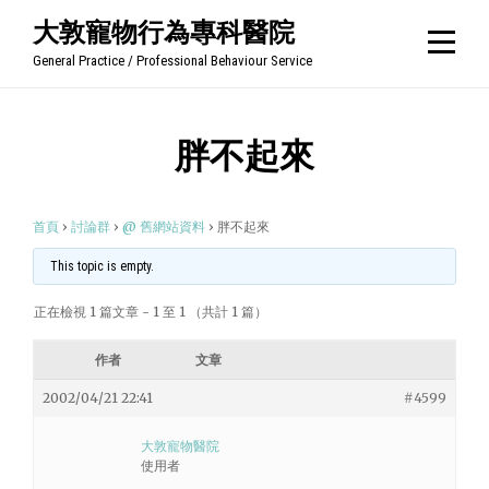
Skip
大敦寵物行為專科醫院
to
General Practice / Professional Behaviour Service
content
胖不起來
首頁
›
討論群
›
@ 舊網站資料
›
胖不起來
This topic is empty.
正在檢視 1 篇文章 - 1 至 1 （共計 1 篇）
作者
文章
2002/04/21 22:41
#4599
大敦寵物醫院
使用者