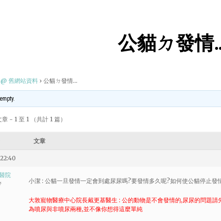
公貓ㄉ發情
@ 舊網站資料
›
公貓ㄉ發情…
 empty.
 - 1 至 1 （共計 1 篇）
文章
22:40
醫院
小潔 : 公貓一旦發情一定會到處尿尿嗎?要發情多久呢?如何使公貓停止發
者
大敦寵物醫療中心院長戴更基醫生 : 公的動物是不會發情的,尿尿的問題請
為噴尿與非噴尿兩種,並不像你想得這麼單純