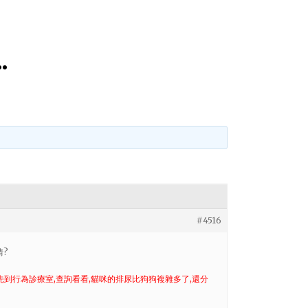
…
#4516
情?
先到行為診療室,查詢看看,貓咪的排尿比狗狗複雜多了,還分