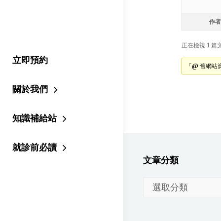
作者
正在檢視 1 篇文章
立即預約
「@ 舊網站
關於我們
知識補給站
就診前必讀
文章分類
文
章
分