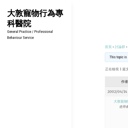
Skip
大敦寵物行為專
to
科醫院
content
General Practice / Professional
Behaviour Service
首頁
›
討論群
›
This topic is
正在檢視 1 篇文章
作者
2002/04/14 
大敦寵物
使用