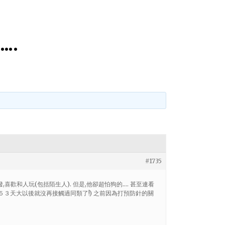
….
#1735
活潑,喜歡和人玩(包括陌生人). 但是,他卻超怕狗的…. 甚至連看
５３天大以後就沒再接觸過同類了!) 之前因為打預防針的關