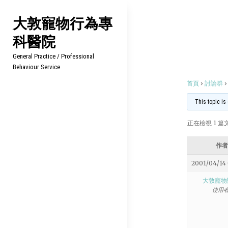
Skip
大敦寵物行為專
to
科醫院
content
General Practice / Professional
Behaviour Service
首頁
›
討論群
›
This topic is
正在檢視 1 篇文章
作者
2001/04/14
大敦寵物
使用