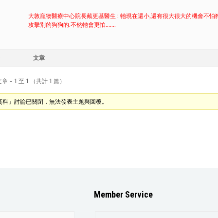
大敦寵物醫療中心院長戴更基醫生 : 牠現在還小,還有很大很大的機會不怕
攻擊別的狗狗的.不然牠會更怕…….
文章
 - 1 至 1 （共計 1 篇）
資料」討論已關閉，無法發表主題與回覆。
Member Service