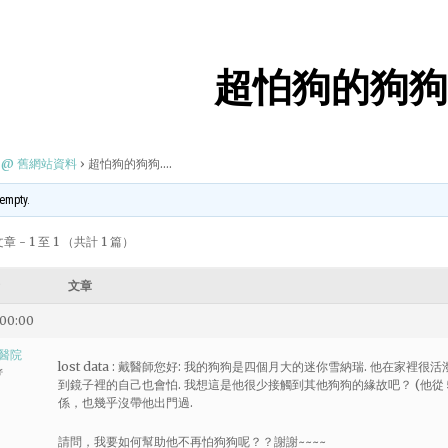
超怕狗的狗狗
@ 舊網站資料
›
超怕狗的狗狗….
 empty.
 - 1 至 1 （共計 1 篇）
文章
 00:00
醫院
lost data : 戴醫師您好: 我的狗狗是四個月大的迷你雪納瑞. 他在家裡很
者
到鏡子裡的自己也會怕. 我想這是他很少接觸到其他狗狗的緣故吧？ (他從
係，也幾乎沒帶他出門過.
請問，我要如何幫助他不再怕狗狗呢？？謝謝~~~~