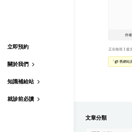
作者
立即預約
正在檢視 1 篇文章
「@ 舊網站
關於我們
知識補給站
就診前必讀
文章分類
文