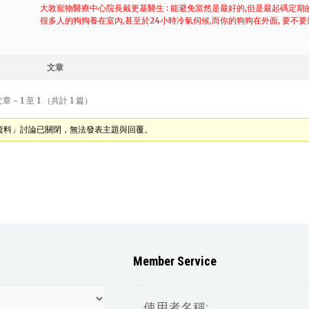
大敦寵物醫療中心院長戴更基醫生 : 能避免當然是最好的,但是最起碼定
很多人的狗狗養在室內,甚至於24小時冷氣伺候,而你的狗狗在外面, 要不
文章
 - 1 至 1 （共計 1 篇）
資料」討論已關閉，無法發表主題與回覆。
Member Service
使用者名稱: