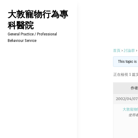
Skip
大敦寵物行為專
to
科醫院
content
General Practice / Professional
Behaviour Service
首頁
›
討論群
›
This topic is
正在檢視 1 篇文章
作者
2002/04/07 
大敦寵物
使用