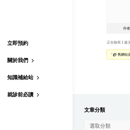
作者
立即預約
正在檢視 1 篇文章
「@ 舊網站
關於我們
知識補給站
就診前必讀
文章分類
文