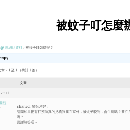
被蚊子叮怎麼
@ 舊網站資料
›
被蚊子叮怎麼辦？
 empty.
 - 1 至 1 （共計 1 篇）
文章
23:21
醫院
shanrd : 醫師您好：
者
請問如果把有打預防真的把狗狗養在室外，被蚊子咬到，會生病嗎？養在
嗎？
謝謝解答喔～