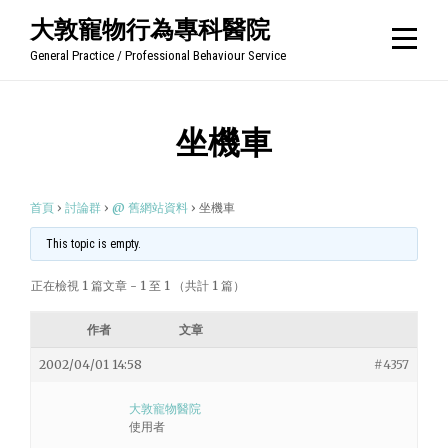
Skip
大敦寵物行為專科醫院
to
General Practice / Professional Behaviour Service
content
坐機車
首頁
›
討論群
›
@ 舊網站資料
›
坐機車
This topic is empty.
正在檢視 1 篇文章 - 1 至 1 （共計 1 篇）
作者
文章
2002/04/01 14:58
#4357
大敦寵物醫院
使用者