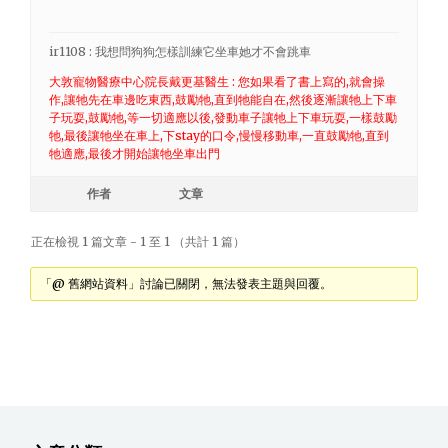
ir1108 : 我想問狗狗怎樣訓練它坐車她才不會跳車
大敦寵物醫療中心院長戴更基醫生 : 您如果看了書上寫的,就會操
作,讓牠先在車邊吃東西,鼓勵牠,直到牠能自在,然後逐漸讓牠上下車
子玩耍,鼓勵牠,等一切適應以後,發動車子讓牠上下車玩耍,一樣鼓勵
牠,最後讓牠坐在車上,下stay的口令,慢慢移動車,一直鼓勵牠,直到
牠適應,最後才開始讓牠坐車出門
作者
文章
正在檢視 1 篇文章 - 1 至 1 （共計 1 篇）
「@ 舊網站資料」討論已關閉，無法發表主題與回覆。