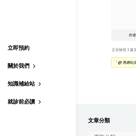
作者
立即預約
正在檢視 1 篇文章
「@ 舊網站
關於我們
知識補給站
就診前必讀
文章分類
文