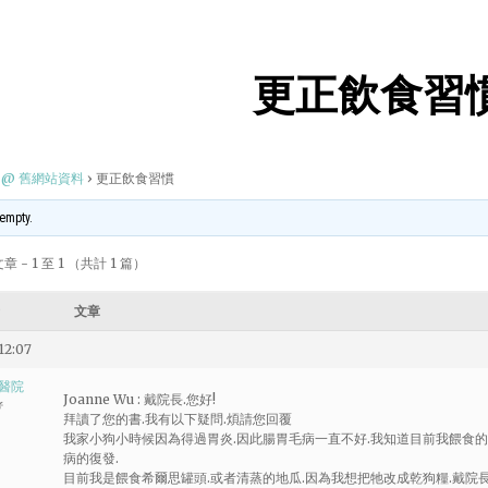
更正飲食習
@ 舊網站資料
›
更正飲食習慣
 empty.
 - 1 至 1 （共計 1 篇）
文章
12:07
醫院
Joanne Wu : 戴院長.您好!
者
拜讀了您的書.我有以下疑問.煩請您回覆
我家小狗小時候因為得過胃炎.因此腸胃毛病一直不好.我知道目前我餵食的
病的復發.
目前我是餵食希爾思罐頭.或者清蒸的地瓜.因為我想把牠改成乾狗糧.戴院