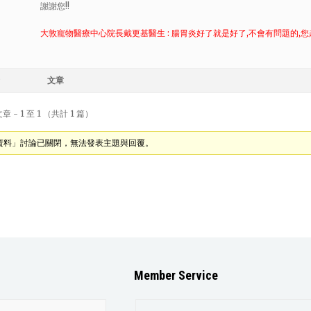
謝謝您!!
大敦寵物醫療中心院長戴更基醫生 : 腸胃炎好了就是好了,不會有問題的,
文章
 - 1 至 1 （共計 1 篇）
資料」討論已關閉，無法發表主題與回覆。
Member Service