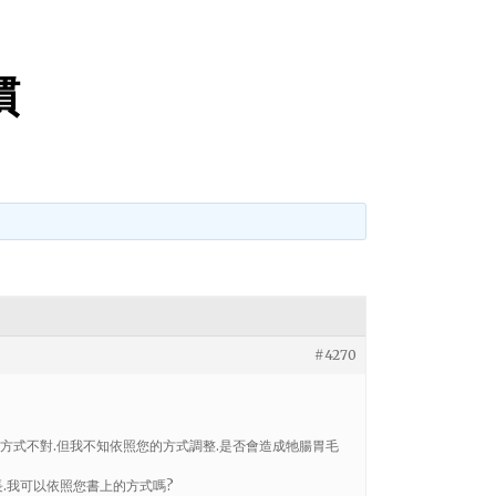
慣
#4270
方式不對.但我不知依照您的方式調整.是否會造成牠腸胃毛
長.我可以依照您書上的方式嗎?