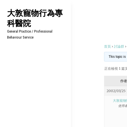
Skip
大敦寵物行為專
to
科醫院
content
General Practice / Professional
Behaviour Service
首頁
›
討論群
›
This topic is
正在檢視 1 篇文章
作者
2002/03/25 
大敦寵物
使用