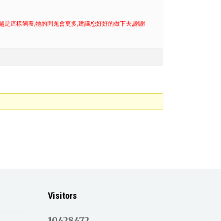
您越是這樣飼養,牠的問題會更多,建議您好好的做下去,謝謝
Visitors
10428472