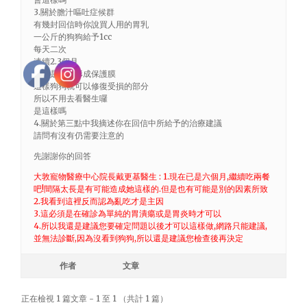
3.關於膽汁嘔吐症候群
有幾封回信時你說買人用的胃乳
一公斤的狗狗給予1cc
每天二次
連續2.3個月
目的是讓胃形成保護膜
這樣狗狗就可以修復受損的部分
所以不用去看醫生囉
是這樣嗎
4.關於第三點中我摘述你在回信中所給予的治療建議
請問有沒有仍需要注意的
先謝謝你的回答
大敦寵物醫療中心院長戴更基醫生 : 1.現在已是六個月,繼續吃兩餐
吧!間隔太長是有可能造成她這樣的.但是也有可能是別的因素所致
2.我看到這裡反而認為亂吃才是主因
3.這必須是在確診為單純的胃潰瘍或是胃炎時才可以
4.所以我還是建議您要確定問題以後才可以這樣做,網路只能建議,
並無法診斷,因為沒看到狗狗,所以還是建議您檢查後再決定
作者
文章
正在檢視 1 篇文章 - 1 至 1 （共計 1 篇）