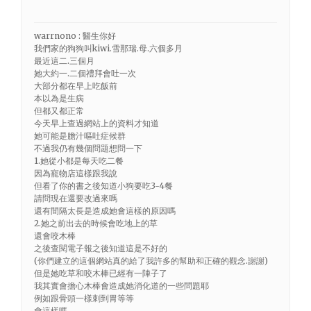
warrnono : 醫生你好
我們家的狗狗叫kiwi.雪那瑞.母.六個多月
最近這二.三個月
她大約一.二個禮拜會吐一次
大部分都在早上吃飯前
本以為是生病
但都又都正常
今天早上查過網站上的資料才知道
她可能是膽汁嘔吐症候群
不過我仍有幾個問題想問一下
1.她從小都是每天吃二餐
因為寵物店這樣跟我說
但看了你的書之後知道小狗要吃3-4餐
請問現在還要改過來嗎
還有間隔太長是造成她會這樣的原因嗎
2.她之前出去的時候會吃地上的草
還會咬木棒
之後查閱電子報之後知道這是不好的
(你們建立的這個網站真的給了我許多的幫助和正確的觀念.謝謝)
但是她吃草和咬木棒已經有一陣子了
我其實會擔心木棒會造成她消化道的一些問題耶
例如跟骨頭一樣刺到胃等等
會這樣嗎