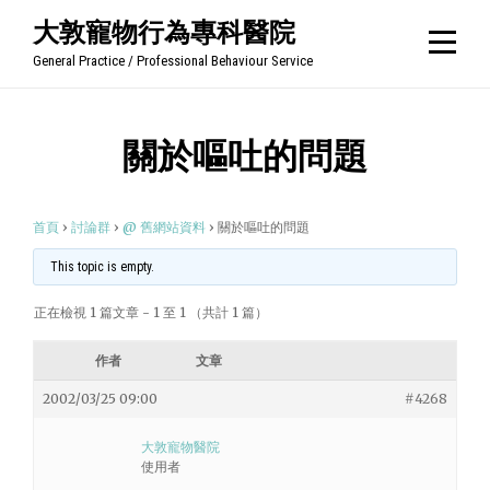
Skip
大敦寵物行為專科醫院
to
General Practice / Professional Behaviour Service
content
關於嘔吐的問題
首頁
›
討論群
›
@ 舊網站資料
›
關於嘔吐的問題
This topic is empty.
正在檢視 1 篇文章 - 1 至 1 （共計 1 篇）
作者
文章
2002/03/25 09:00
#4268
大敦寵物醫院
使用者