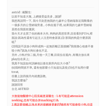
astrid : 戴醫生:
以前不知道大墩, 上網後受益良多 , 謝謝!
我想再請問一下, 我今天刻意抱我的七歲半公雪納瑞靠近我剛養的
一個多月的公雪納瑞旁邊 , 小狗在籠子裡, 結果我的七歲半雪納瑞
居然在我面前灑尿;
我今天才去買了你的兩本大作, 狗狗的異想世界,目前看到P154,裡
面說:因為性還有引起主人注意時會尿尿,(1) 那我的狗是什麼原因
呢?
(2)我該不該放小狗和成狗一起無距離正面接觸?我很擔心他會不會
咬小狗?因為大狗社會化不足.
另外 ,小狗才快二個,月他一天三餐,目前拉在籠內 ,有幾次放出來
play拉在床上;
我真不知該如何訓練他以後在廁所內拉大小便?
(4)我時間抓不準, 還有他那麼小只知道玩及咬;(5)也不知用什麼
treat,
但書上說四個月內就應該教,
我該怎麼做?
謝謝回答
台北 ASTRID
大敦寵物醫療中心院長戴更基醫生 : 1.有可能是attension
seeking,也有可能合併marking行為
2.應該要接觸,以免未來的接觸會更劇烈!雖然有可能會咬小狗,但是