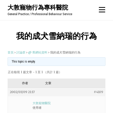
Skip
大敦寵物行為專科醫院
to
General Practice / Professional Behaviour Service
content
我的成犬雪納瑞的行為
首頁
›
討論群
›
@ 舊網站資料
›
我的成犬雪納瑞的行為
This topic is empty.
正在檢視 1 篇文章 - 1 至 1 （共計 1 篇）
作者
文章
2002/03/09 21:17
#4109
大敦寵物醫院
使用者