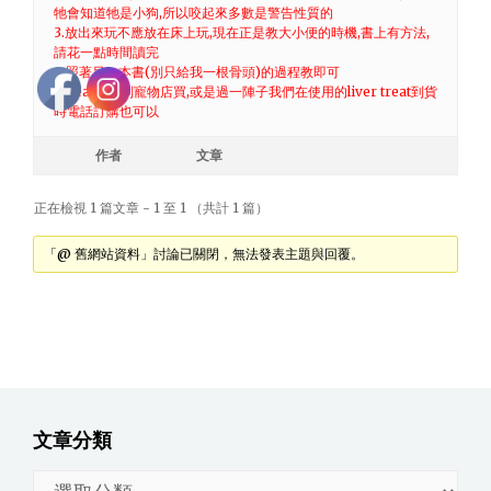
牠會知道牠是小狗,所以咬起來多數是警告性質的
3.放出來玩不應放在床上玩,現在正是教大小便的時機,書上有方法,
請花一點時間讀完
4.照著另一本書(別只給我一根骨頭)的過程教即可
5.treat可以到寵物店買,或是過一陣子我們在使用的liver treat到貨
時電話訂購也可以
作者
文章
正在檢視 1 篇文章 - 1 至 1 （共計 1 篇）
「@ 舊網站資料」討論已關閉，無法發表主題與回覆。
文章分類
文