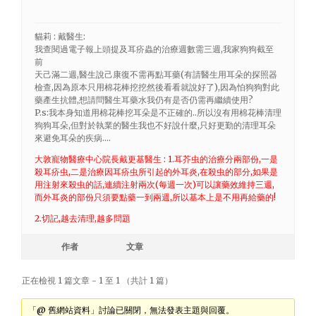
貓莉 : 戴醫生:
我查閱過電子報上頭提及耳疥蟲的治療週數需三週,我家狗狗截至
前
天己滿二週,醫生說己康復不需再點耳藥(有請醫生用耳朵的探照器
檢查,因為原本只用棉花棒挖挖然後看看就說好了),因為怕狗狗對此
藥產生抗體,想請問醫生耳藥水我仍有是否仍需再繼續使用?
P.s:我本身知道用棉花棒挖耳朵是不正確的..所以沒有用棉花棒清理
狗狗耳朵,但對於執業的醫生我也不好說什麼,只好更勤的清理耳朵
來避免耳朵的疾病….
大敦寵物醫療中心院長戴更基醫生 : 1.耳芥虫的治療分兩部份,一是
殺耳疥虫,二是治療因耳疥虫所引起的外耳炎,在殺虫的部分,如果是
用注射來殺虫的話,連續注射兩次(每週一次)可以讓藥效維持三週,
而外耳炎的部份只須要點藥一到兩週,所以基本上是不用再給藥的!
2.切記,越去清理,越多問題
作者
文章
正在檢視 1 篇文章 - 1 至 1 （共計 1 篇）
「@ 舊網站資料」討論已關閉，無法發表主題與回覆。