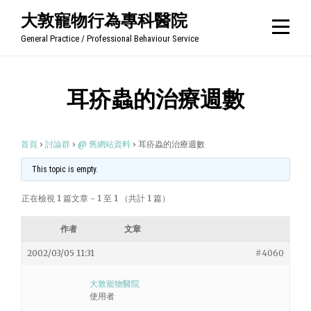
Skip
大敦寵物行為專科醫院
to
General Practice / Professional Behaviour Service
content
耳疥蟲的治療週數
首頁
›
討論群
›
@ 舊網站資料
›
耳疥蟲的治療週數
This topic is empty.
正在檢視 1 篇文章 - 1 至 1 （共計 1 篇）
作者
文章
2002/03/05 11:31
#4060
大敦寵物醫院
使用者