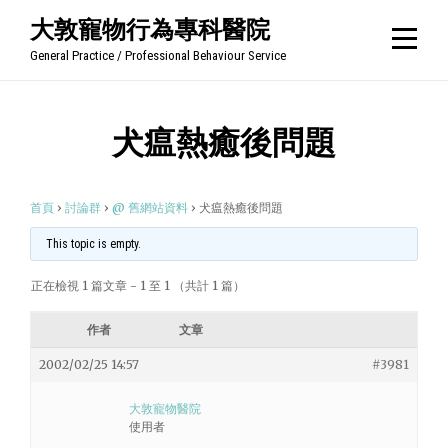
Skip
大敦寵物行為專科醫院
to
General Practice / Professional Behaviour Service
content
犬瘟熱癒後問題
首頁
›
討論群
›
@ 舊網站資料
›
犬瘟熱癒後問題
This topic is empty.
正在檢視 1 篇文章 - 1 至 1 （共計 1 篇）
作者
文章
2002/02/25 14:57
#3981
大敦寵物醫院
使用者