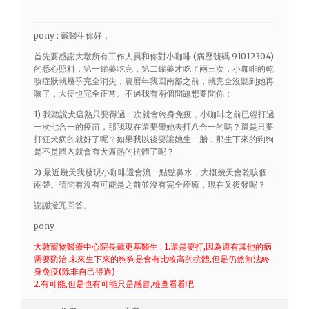
pony : 戴醫生你好，
首先要感謝大墩所有工作人員和你對小咖啡 (病歷號碼 91012304)
的悉心照料，第一罐藥吃完，第二罐藥才吃了兩三次，小咖啡的乾
咳症狀就幾乎完全消失，農曆年我回南部之前，就完全沒聽到她再
咳了，大便也完全正常。不過我有兩個問題想要問你：
1) 我聽說犬瘟熱只要得過一次就會終身免疫，小咖啡之前已經打過
一次七合一的疫苗，那我現在還要帶她去打八合一的嗎？還是只要
打狂犬病的就好了呢？如果我以後要讓她生一胎，那生下來的狗狗
是不是體內就會有犬瘟熱的抗體了呢？
2) 最近幾天我發現小咖啡還會流一點點鼻水，大概幾天會乾咳個一
兩聲。請問有沒有可能是之前並沒有完全痊癒，現在又復發呢？
謝謝撥冗回答。
pony
大敦寵物醫療中心院長戴更基醫生 : 1.還是要打,因為還有其他的病
需要防治,未來生下來的狗狗是會有比較高的抗體,但是仍然無法終
身免疫(除非自己得過)
2.有可能,但是也有可能只是感冒,檢查看看吧