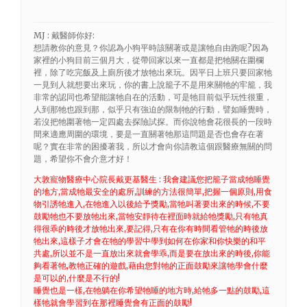
MJ : 戴醫師你好:
想請教你的意見？你認為小狗平時該關著或是讓牠自由跑呢?因為
家裡的小狗目前三個月大，從帶回家以來一直都是把牠關在圍欄
裡，除了吃完飯及上廁所後才放牠出來玩。因平日上班只要回家牠
一見到人就想要出來玩，你的書上說籠子不是用來關牠的牢籠，我
非常的認同也希望能讓牠自在的活動，可是牠目前似乎玩性很重，
人到那牠也跟到那，似乎只有強迫的限制牠的行動，譬如睡覺時，
若沒把牠圍著牠一定四處去探險試探。而你說牠會花很長的一段時
間來適應周圍的環境，要是一直關著牠那這問題是否也會存在著
呢？實在非常的困擾著我，所以才會向你請教這個跟醫療無關的問
題，希望你不會介意才好！
大敦寵物醫療中心院長戴更基醫生 : 我會建議您把籠子當成牠睡覺
的地方,當成牠最安全的處所,訓練的方法很簡單,把握一個原則,用食
物引誘牠進入,在牠進入以後給予獎勵,當牠叫著要出來的時候,不要
鼓勵牠也不要放牠出來,當牠安靜待在裡面時就給牠獎勵,只有牠真
得很乖的時後才放牠出來,要記得,只有在你有時間看管牠的時後放
牠出來,這樣子才會在牠的學習中學到如何在你家和你快樂的和平
共處,所以並不是一直放出來就會學乖,而是要在放出來的時後,你能
夠看著牠,教牠正確的遊戲,藉由您對牠的正面鼓勵來讓牠學會什麼
是可以的,什麼是不行的!
睡覺也是一樣,在牠躺在你希望牠睡的地方時,給牠多一點的鼓勵,這
樣牠就會學習到在那裡睡覺會有正面的鼓勵!