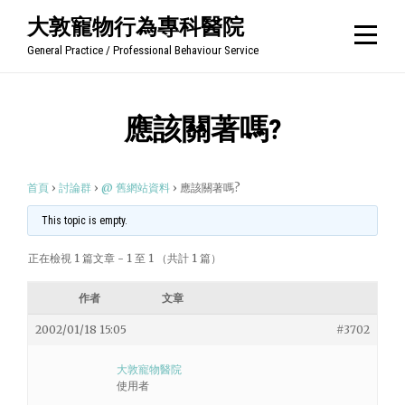
Skip
大敦寵物行為專科醫院
to
General Practice / Professional Behaviour Service
content
應該關著嗎?
首頁
›
討論群
›
@ 舊網站資料
›
應該關著嗎?
This topic is empty.
正在檢視 1 篇文章 - 1 至 1 （共計 1 篇）
作者
文章
2002/01/18 15:05
#3702
大敦寵物醫院
使用者